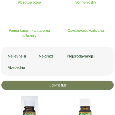
Absolue oleje
Vonné vosky
Vonná keramika a aroma
Osvěžovače vzduchu
difuzéry
Ř
a
Nejlevnější
Nejdražší
Nejprodávanější
z
e
Abecedně
n
í
p
Otevřít filtr
r
o
V
d
ý
u
p
k
i