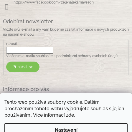
ý
https://www.facebook.com/zelenalekarnavsetin
p
i
s
Odebírat newsletter
u
Vložte svůj e-mail a my vám budeme zasílat informace o nových produktech
na našem e-shopu.
E-mail
Vložením e-mailu souhlasíte s
podmínkami ochrany osobních údajů
Přihlásit se
Informace pro vás
Jak nakupovat
Tento web používá soubory cookie. Dalším
Obchodní podmínky
procházením tohoto webu vyjadřujete souhlas s jejich
Podmínky ochrany osobních údajů
používáním.. Více informací
zde
.
Kontakty
Nastavení
Otevírací doba prodejny: pondělí - pátek - 8.30 -17.00 , sobota 9.00-11 .00