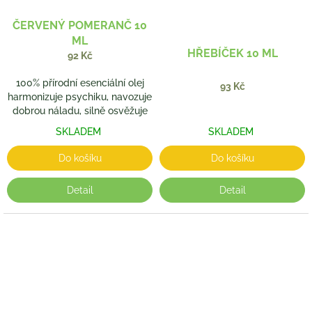
ČERVENÝ POMERANČ 10
ML
HŘEBÍČEK 10 ML
92 Kč
100% přírodní esenciální olej
93 Kč
harmonizuje psychiku, navozuje
dobrou náladu, silně osvěžuje
SKLADEM
SKLADEM
Do košíku
Do košíku
Detail
Detail