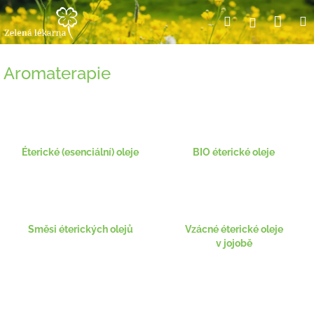
Přejít
Nák
Hledat
Přihlášení
na
obsah
koší
Aromaterapie
Éterické (esenciální) oleje
BIO éterické oleje
Směsi éterických olejů
Vzácné éterické oleje
v jojobě