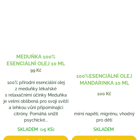
MEDUŇKA 100%
ESENCIÁLNÍ OLEJ 10 ML
99 Kč
100%ESENCIÁLNÍ OLEJ
100% přírodní esenciální olej
MANDARINKA 10 ML
z meduňky lékařské
100 Kč
s relaxačními účinky Meduňka
je velmi oblíbená pro svoji svěží
a lehkou vůni připomínající
citróny. Pomáhá snížit
mírní napětí, migrénu, vhodný
psychické...
pro děti
SKLADEM
(>5 KS)
SKLADEM