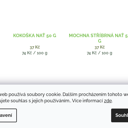
KOKOŠKA NAŤ 50 G
MOCHNA STŘÍBRNÁ NAŤ 5
G
37 Kč
37 Kč
Měrná
Měrná
74 Kč / 100 g
74 Kč / 100 g
cena:
cena:
web používá soubory cookie. Dalším procházením tohoto 
jete souhlas s jejich používáním.. Více informací
zde
.
avení
Souh
ŠŤOVNÍK NAŤ 50 G
DRMEK SEMENO 50 G