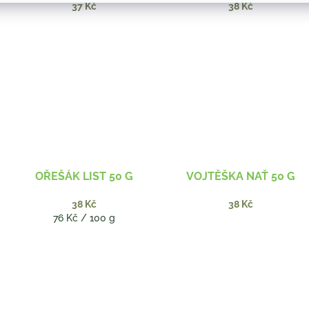
37 Kč
38 Kč
OŘEŠÁK LIST 50 G
VOJTĚŠKA NAŤ 50 G
38 Kč
38 Kč
Měrná
76 Kč / 100 g
cena: