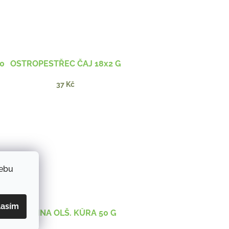
0
OSTROPESTŘEC ČAJ 18x2 G
37 Kč
webu
lasím
KRUŠINA OLŠ. KŮRA 50 G