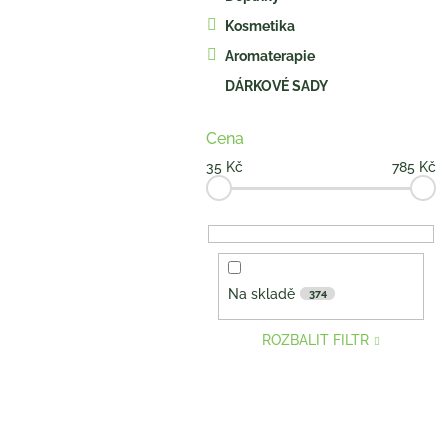
n
e
Kosmetika
l
Aromaterapie
DÁRKOVÉ SADY
Cena
35
Kč
785
Kč
Na skladě
374
ROZBALIT FILTR