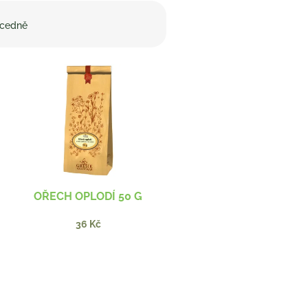
cedně
G
OŘECH OPLODÍ 50 G
36 Kč