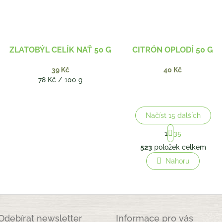
ZLATOBÝL CELÍK NAŤ 50 G
CITRÓN OPLODÍ 50 G
39 Kč
40 Kč
Měrná
78 Kč / 100 g
cena:
Načíst 15 dalších
S
1
35
t
O
r
523
položek celkem
v
á
l
Nahoru
n
á
k
o
d
v
a
á
c
n
í
í
p
Odebírat newsletter
Informace pro vás