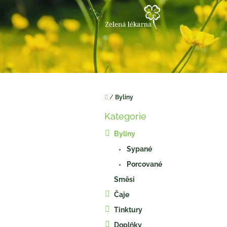
Přejít
na
obsah
Domů
/
Byliny
P
Kategorie
o
Přeskočit
kategorie
s
Byliny
t
Sypané
r
a
Porcované
n
Směsi
n
í
Čaje
p
Tinktury
a
Doplňky