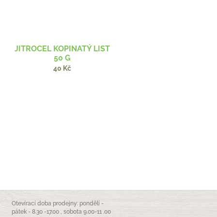
JITROCEL KOPINATÝ LIST
50 G
40 Kč
Otevírací doba prodejny: pondělí -
pátek - 8.30 -17.00 , sobota 9.00-11 .00