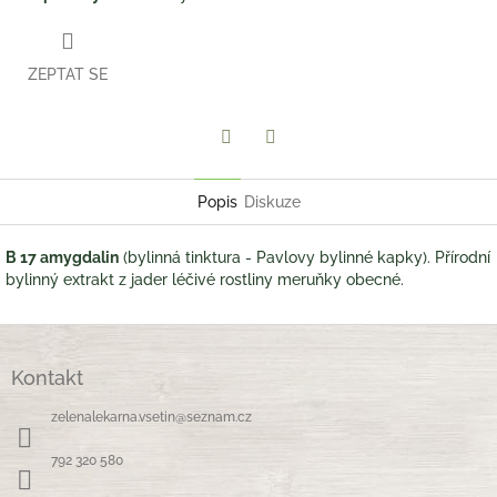
ZEPTAT SE
Twitter
Facebook
Popis
Diskuze
B 17 amygdalin
(bylinná tinktura - Pavlovy bylinné kapky). Přírodní
bylinný extrakt z jader léčivé rostliny meruňky obecné.
Z
á
Kontakt
p
a
zelenalekarna.vsetin
@
seznam.cz
t
í
792 320 580