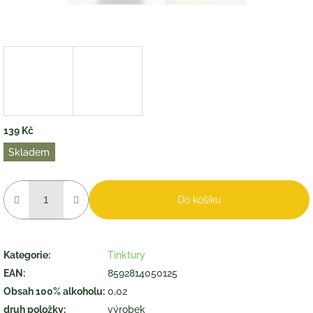
139 Kč
Měrná
Skladem
cena:
Do košíku
Kategorie
:
Tinktury
EAN
:
8592814050125
Obsah 100% alkoholu
:
0,02
druh položky
:
výrobek