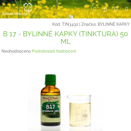
Přejít
Nák
Hledat
Přihlášení
na
obsah
koší
Kód:
TIN3432
|
Značka:
BYLINNÉ KAPKY
B 17 - BYLINNÉ KAPKY (TINKTURA) 50
ML
Průměrné
Neohodnoceno
Podrobnosti hodnocení
hodnocení
produktu
je
0,0
z
5
hvězdiček.