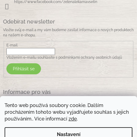
https://www.facebook.com/zelenalekarnavsetin
Odebírat newsletter
Vložte svůj e-mail a my vám budeme zasílat informace o nových produktech
na našem e-shopu.
E-mail
Vložením e-mailu souhlasíte s
podmínkami ochrany osobních údajů
Přihlásit se
Informace pro vás
Jak nakupovat
Tento web používá soubory cookie. Dalším
Obchodní podmínky
procházením tohoto webu vyjadřujete souhlas s jejich
Podmínky ochrany osobních údajů
používáním.. Více informací
zde
.
Kontakty
Nastavení
Otevírací doba prodejny: pondělí - pátek - 8.30 -17.00 , sobota 9.00-11 .00