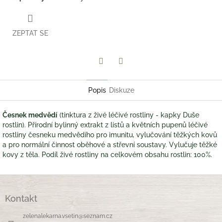
ZEPTAT SE
Twitter
Facebook
Popis
Diskuze
Česnek medvědí
(tinktura z živé léčivé rostliny - kapky Duše
rostlin). Přírodní bylinný extrakt z listů a květních pupenů léčivé
rostliny česneku medvědího pro imunitu, vylučování těžkých kovů
a pro normální činnost oběhové a střevní soustavy. Vylučuje těžké
kovy z těla.
Podíl živé rostliny na celkovém obsahu rostlin: 100%.
Z
á
Kontakt
p
a
zelenalekarna.vsetin
@
seznam.cz