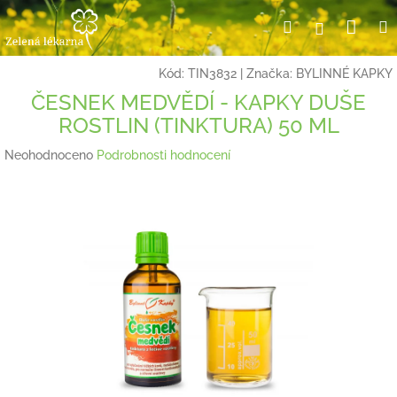
Přejít
Nák
Hledat
Přihlášení
na
obsah
koší
Kód:
TIN3832
|
Značka:
BYLINNÉ KAPKY
ČESNEK MEDVĚDÍ - KAPKY DUŠE
ROSTLIN (TINKTURA) 50 ML
Průměrné
Neohodnoceno
Podrobnosti hodnocení
hodnocení
produktu
je
0,0
z
5
hvězdiček.