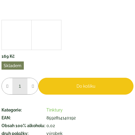
169 Kč
Měrná
Skladem
cena:
Do košíku
Kategorie
:
Tinktury
EAN
:
8592814140192
Obsah 100% alkoholu
:
0,02
druh položky
:
výrobek