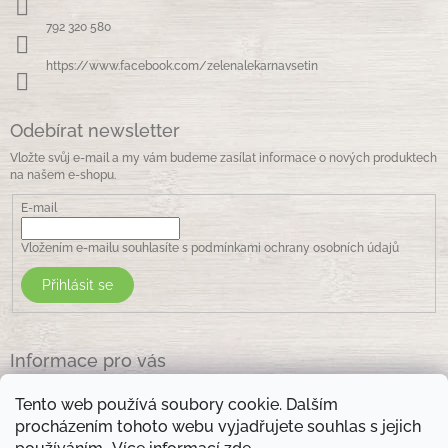
t
í
792 320 580
https://www.facebook.com/zelenalekarnavsetin
Odebírat newsletter
Vložte svůj e-mail a my vám budeme zasílat informace o nových produktech
na našem e-shopu.
E-mail
Vložením e-mailu souhlasíte s
podmínkami ochrany osobních údajů
Přihlásit se
Informace pro vás
Jak nakupovat
Tento web používá soubory cookie. Dalším
Obchodní podmínky
procházením tohoto webu vyjadřujete souhlas s jejich
Podmínky ochrany osobních údajů