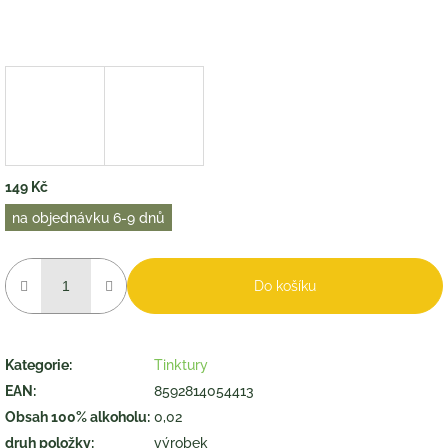
149 Kč
Měrná
na objednávku 6-9 dnů
cena:
Do košíku
Kategorie
:
Tinktury
EAN
:
8592814054413
Obsah 100% alkoholu
:
0,02
druh položky
:
výrobek