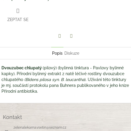
ZEPTAT SE
Twitter
Facebook
Popis
Diskuze
Dvouzubec chlupatý
(pilový) (bylinná tinktura - Pavlovy bylinné
kapky). Přírodní bylinný extrakt z natě léčivé rostliny dvouzubce
chlupatého
(Bidens pilosa syn. B. leucantha
). Užívání této tinktury
je mj. součástí protokolu pana Buhnera publikovaného v jeho knize
Přírodní antibiotika.
Z
á
Kontakt
p
a
zelenalekarna.vsetin
@
seznam.cz