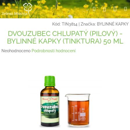
Přejít
Nák
Hledat
Přihlášení
na
obsah
koší
Kód:
TIN3814
|
Značka:
BYLINNÉ KAPKY
DVOUZUBEC CHLUPATÝ (PILOVÝ) -
BYLINNÉ KAPKY (TINKTURA) 50 ML
Průměrné
Neohodnoceno
Podrobnosti hodnocení
hodnocení
produktu
je
0,0
z
5
hvězdiček.