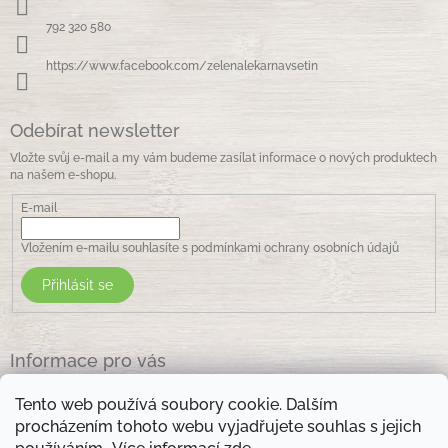
t
í
792 320 580
https://www.facebook.com/zelenalekarnavsetin
Odebírat newsletter
Vložte svůj e-mail a my vám budeme zasílat informace o nových produktech
na našem e-shopu.
E-mail
Vložením e-mailu souhlasíte s
podmínkami ochrany osobních údajů
Přihlásit se
Informace pro vás
Jak nakupovat
Tento web používá soubory cookie. Dalším
Obchodní podmínky
procházením tohoto webu vyjadřujete souhlas s jejich
Podmínky ochrany osobních údajů