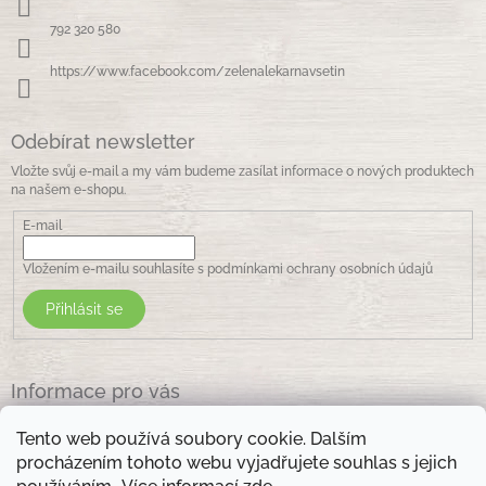
t
í
792 320 580
https://www.facebook.com/zelenalekarnavsetin
Odebírat newsletter
Vložte svůj e-mail a my vám budeme zasílat informace o nových produktech
na našem e-shopu.
E-mail
Vložením e-mailu souhlasíte s
podmínkami ochrany osobních údajů
Přihlásit se
Informace pro vás
Jak nakupovat
Tento web používá soubory cookie. Dalším
Obchodní podmínky
procházením tohoto webu vyjadřujete souhlas s jejich
Podmínky ochrany osobních údajů