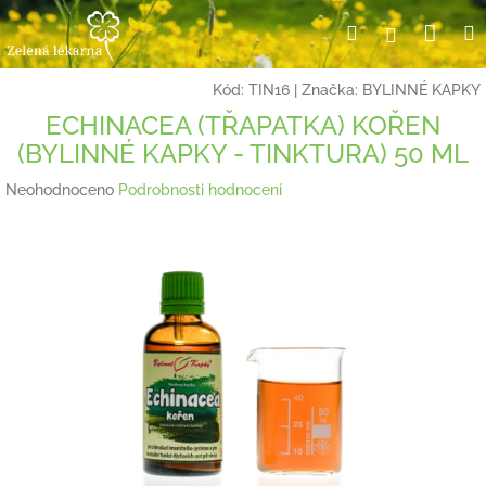
Přejít
Nák
Hledat
Přihlášení
na
obsah
koší
Kód:
TIN16
|
Značka:
BYLINNÉ KAPKY
ECHINACEA (TŘAPATKA) KOŘEN
(BYLINNÉ KAPKY - TINKTURA) 50 ML
Průměrné
Neohodnoceno
Podrobnosti hodnocení
hodnocení
produktu
je
0,0
z
5
hvězdiček.