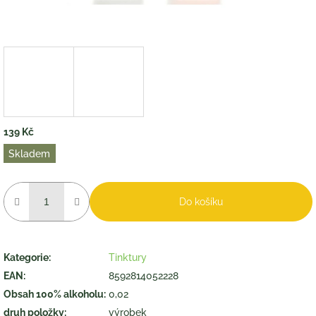
139 Kč
Měrná
Skladem
cena:
Do košíku
Kategorie
:
Tinktury
EAN
:
8592814052228
Obsah 100% alkoholu
:
0,02
druh položky
:
výrobek