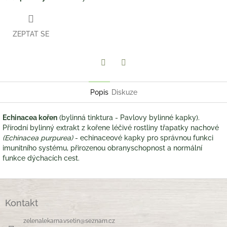
ZEPTAT SE
Twitter
Facebook
Popis
Diskuze
Echinacea kořen
(bylinná tinktura - Pavlovy bylinné kapky).
Přírodní bylinný extrakt z kořene léčivé rostliny třapatky nachové
(Echinacea purpurea)
- echinaceové kapky pro správnou funkci
imunitního systému, přirozenou obranyschopnost a normální
funkce dýchacích cest.
Z
á
Kontakt
p
a
zelenalekarna.vsetin
@
seznam.cz