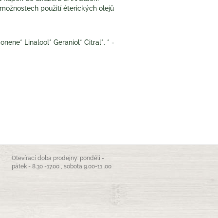
 možnostech použití éterických olejů
ne* Linalool* Geraniol* Citral*. * -
Otevírací doba prodejny: pondělí -
pátek - 8.30 -17.00 , sobota 9.00-11 .00