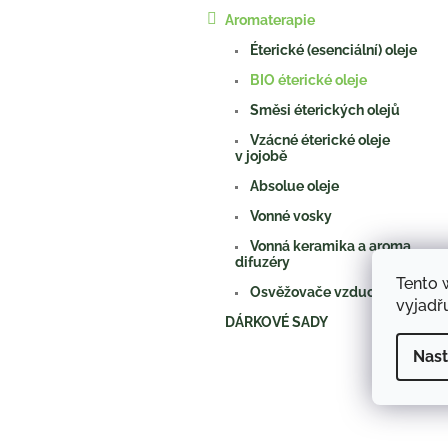
a
Aromaterapie
n
e
Éterické (esenciální) oleje
l
BIO éterické oleje
Směsi éterických olejů
Vzácné éterické oleje
v jojobě
Absolue oleje
Vonné vosky
Vonná keramika a aroma
difuzéry
Tento 
Osvěžovače vzduchu
vyjadřu
DÁRKOVÉ SADY
Nast