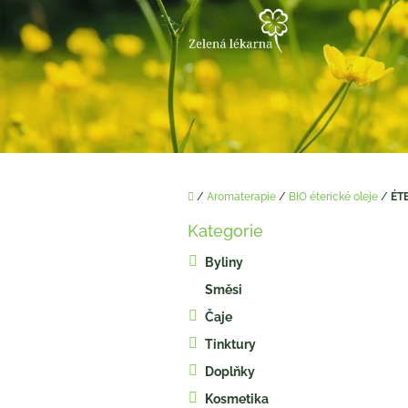
Přejít
na
obsah
Domů
/
Aromaterapie
/
BIO éterické oleje
/
ÉT
P
Kategorie
o
Přeskočit
kategorie
s
Byliny
t
Směsi
r
a
Čaje
n
Tinktury
n
í
Doplňky
p
Kosmetika