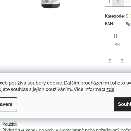
5
hvězdiček.
Kategorie
:
BI
EAN
:
85
TISK
Twitter
Face
web používá soubory cookie. Dalším procházením tohoto 
jete souhlas s jejich používáním.. Více informací
zde
.
Popis
Diskuze
avení
Souh
Popis:
Příjemná, výrazná citronová vůně.
Použití:
Přidejte 3-5 kapek do vody v aromalampě nebo požadovaný počet 