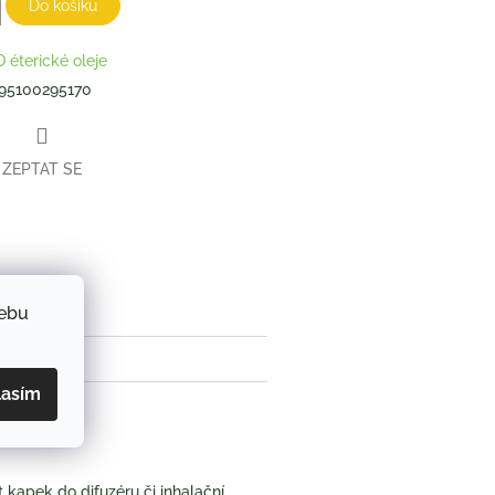
Do košíku
O éterické oleje
95100295170
ZEPTAT SE
book
webu
lasím
kapek do difuzéru či inhalační