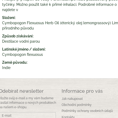
tyčinky. Možno použít také k přímé inhalaci. Podrobné informace o
najdete v
Složení:
Cymbopogon Flexuosus Herb Oil (éterický olej lemongrassový) Limone
přírodního původu
Způsob získávání:
Destilace vodní parou
Latinské jméno / složení:
Cymbopogon flexuosus
Země původu:
Indie
Odebírat newsletter
Informace pro vás
Vložte svůj e-mail a my vám budeme
Jak nakupovat
zasílat informace o nových produktech
Obchodní podmínky
na našem e-shopu.
Podmínky ochrany osobních údajů
E-mail
Kontakty