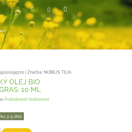
Nákupní
Hledat
Přihlášení
košík
95100295170
|
Značka:
NOBILIS TILIA
KÝ OLEJ BIO
RAS: 10 ML
no
Podrobnosti hodnocení
ku 3-5 dnů