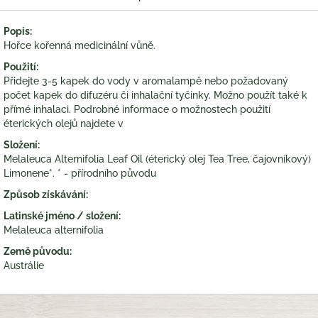
Popis:
Hořce kořenná medicinální vůně.
Použití:
Přidejte 3-5 kapek do vody v aromalampě nebo požadovaný
počet kapek do difuzéru či inhalační tyčinky. Možno použít také k
přímé inhalaci. Podrobné informace o možnostech použití
éterických olejů najdete v
Složení:
Melaleuca Alternifolia Leaf Oil (éterický olej Tea Tree, čajovníkový)
Limonene*. * - přírodního původu
Způsob získávání:
Latinské jméno / složení:
Melaleuca alternifolia
Země původu:
Austrálie
Z
á