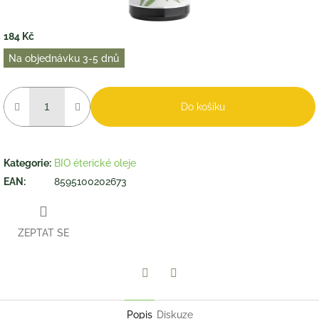
184 Kč
Měrná
Na objednávku 3-5 dnů
cena:
Do košíku
Kategorie
:
BIO éterické oleje
EAN
:
8595100202673
ZEPTAT SE
Twitter
Facebook
Popis
Diskuze