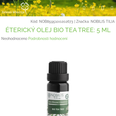
Přejít
Nák
Hledat
Přihlášení
na
obsah
koší
Kód:
NOB8595100202673
|
Značka:
NOBILIS TILIA
ÉTERICKÝ OLEJ BIO TEA TREE: 5 ML
Průměrné
Neohodnoceno
Podrobnosti hodnocení
hodnocení
produktu
je
0,0
z
5
hvězdiček.