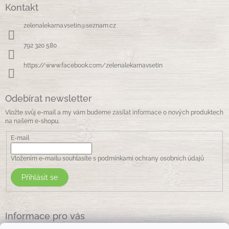
Kontakt
p
a
zelenalekarna.vsetin
@
seznam.cz
t
í
792 320 580
https://www.facebook.com/zelenalekarnavsetin
Odebírat newsletter
Vložte svůj e-mail a my vám budeme zasílat informace o nových produktech
na našem e-shopu.
E-mail
Vložením e-mailu souhlasíte s
podmínkami ochrany osobních údajů
Přihlásit se
Informace pro vás