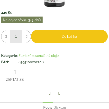
229 Kč
Měrná
Na objednávku 3-5 dnů
cena:
Do košíku
Kategorie
:
Éterické (esenciální) oleje
EAN
:
8595100202208
ZEPTAT SE
Twitter
Facebook
Popis
Diskuze