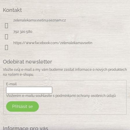
á
Kontakt
p
a
zelenalekarna.vsetin
@
seznam.cz
t
í
792 320 580
https://www.facebook.com/zelenalekarnavsetin
Odebírat newsletter
Vložte svůj e-mail a my vám budeme zasílat informace o nových produktech
na našem e-shopu.
E-mail
Vložením e-mailu souhlasíte s
podmínkami ochrany osobních údajů
Přihlásit se
Informace pro vás