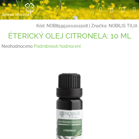
Přejít
Nák
Hledat
Přihlášení
na
obsah
koší
Kód:
NOB8595100202208
|
Značka:
NOBILIS TILIA
ÉTERICKÝ OLEJ CITRONELA: 10 ML
Průměrné
Neohodnoceno
Podrobnosti hodnocení
hodnocení
produktu
je
0,0
z
5
hvězdiček.