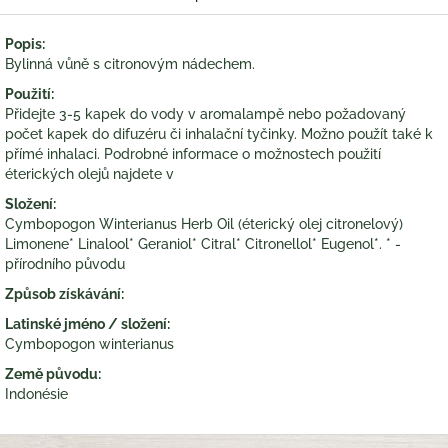
Popis:
Bylinná vůně s citronovým nádechem.
Použití:
Přidejte 3-5 kapek do vody v aromalampě nebo požadovaný
počet kapek do difuzéru či inhalační tyčinky. Možno použít také k
přímé inhalaci. Podrobné informace o možnostech použití
éterických olejů najdete v
Složení:
Cymbopogon Winterianus Herb Oil (éterický olej citronelový)
Limonene* Linalool* Geraniol* Citral* Citronellol* Eugenol*. * -
přírodního původu
Způsob získávání:
Latinské jméno / složení:
Cymbopogon winterianus
Země původu:
Indonésie
Z