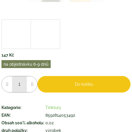
147 Kč
Měrná
na objednávku 6-9 dnů
cena:
Do košíku
Kategorie
:
Tinktury
EAN
:
8592814053492
Obsah 100% alkoholu
:
0,02
druh položky
:
výrobek