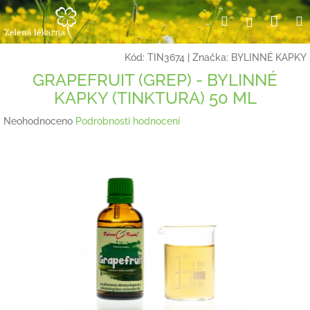
Přejít
Nák
Hledat
Přihlášení
na
obsah
koší
Kód:
TIN3674
|
Značka:
BYLINNÉ KAPKY
GRAPEFRUIT (GREP) - BYLINNÉ
KAPKY (TINKTURA) 50 ML
Průměrné
Neohodnoceno
Podrobnosti hodnocení
hodnocení
produktu
je
0,0
z
5
hvězdiček.