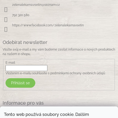
a
zelenalekarna.vsetin
@
seznam.cz
t
í
792 320 580
https://www.facebook.com/zelenalekarnavsetin
Odebírat newsletter
Vložte svůj e-mail a my vám budeme zasílat informace o nových produktech
na našem e-shopu.
E-mail
Vložením e-mailu souhlasíte s
podmínkami ochrany osobních údajů
Přihlásit se
Informace pro vás
Jak nakupovat
Tento web používá soubory cookie. Dalším
Obchodní podmínky