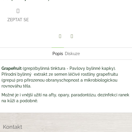
ZEPTAT SE
Twitter
Facebook
Popis
Diskuze
Grapefruit
(grep)(bylinná tinktura - Pavlovy bylinné kapky).
Přírodní bylinný extrakt ze semen léčivé rostliny grapefruitu
(grepu) pro přirozenou obranyschopnost a mikrobiologickou
rovnováhu těla.
Možné je i vnější užití na afty, opary, paradontózu, dezinfekci ranek
na kůži a podobně.
Z
á
Kontakt
p