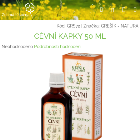
Přejít
Nák
Hledat
Přihlášení
na
obsah
koší
Kód:
GRS72
|
Značka:
GREŠÍK - NATURA
CÉVNÍ KAPKY 50 ML
Průměrné
Neohodnoceno
Podrobnosti hodnocení
hodnocení
produktu
je
0,0
z
5
hvězdiček.