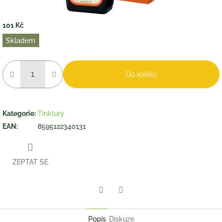
101 Kč
Měrná
Skladem
cena:
Do košíku
Kategorie
:
Tinktury
EAN
:
8595122340131
ZEPTAT SE
Twitter
Facebook
Popis
Diskuze