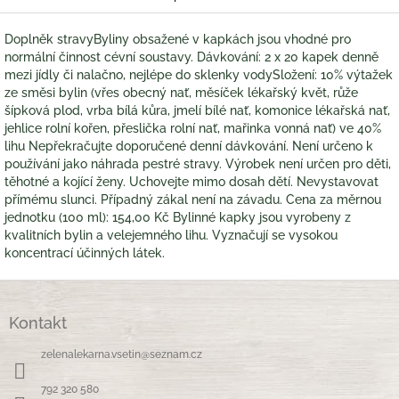
Doplněk stravyByliny obsažené v kapkách jsou vhodné pro
normální činnost cévní soustavy. Dávkování: 2 x 20 kapek denně
mezi jídly či nalačno, nejlépe do sklenky vodySložení: 10% výtažek
ze směsi bylin (vřes obecný nať, měsíček lékařský květ, růže
šípková plod, vrba bílá kůra, jmelí bílé nať, komonice lékařská nať,
jehlice rolní kořen, přeslička rolní nať, mařinka vonná nať) ve 40%
lihu Nepřekračujte doporučené denní dávkování. Není určeno k
používání jako náhrada pestré stravy. Výrobek není určen pro děti,
těhotné a kojící ženy. Uchovejte mimo dosah dětí. Nevystavovat
přímému slunci. Případný zákal není na závadu. Cena za měrnou
jednotku (100 ml): 154,00 Kč Bylinné kapky jsou vyrobeny z
kvalitních bylin a velejemného lihu. Vyznačují se vysokou
koncentrací účinných látek.
Z
á
Kontakt
p
a
zelenalekarna.vsetin
@
seznam.cz
t
í
792 320 580