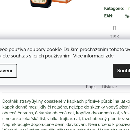
hvězdiček.
Kategorie
:
Ti
EAN
:
85
TISK
web používá soubory cookie. Dalším procházením tohoto 
jete souhlas s jejich používáním.. Více informací
zde
.
Twitter
Face
avení
Souh
Popis
Diskuze
Doplněk stravyByliny obsažené v kapkách příznivě působí na látk
kapek denně mezi jídly či nalačno, nejlépe do sklenky vodySložení
obecná červená, čekanka obecná nať, kopřiva dvoudomá nať, vřes 
smetánka lékařská list, violka trojbar. nať, fazol obecný plod bez s
Nepřekračujte doporučené denní dávkování. Není určeno k používán