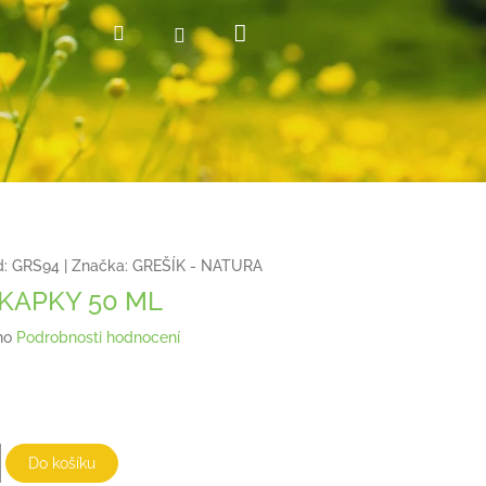
Nákupní
Hledat
Přihlášení
košík
:
GRS94
|
Značka:
GREŠÍK - NATURA
 KAPKY 50 ML
no
Podrobnosti hodnocení
Do košíku