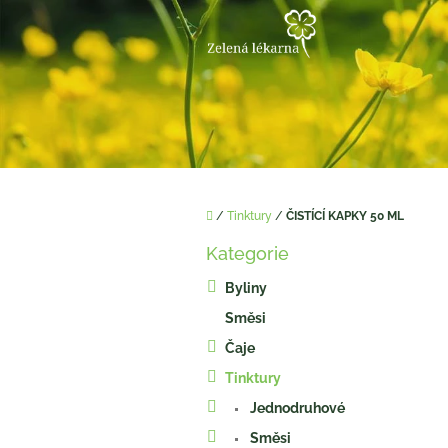
Přejít
na
obsah
Domů
/
Tinktury
/
ČISTÍCÍ KAPKY 50 ML
P
Kategorie
o
Přeskočit
kategorie
s
Byliny
t
Směsi
r
a
Čaje
n
Tinktury
n
í
Jednodruhové
p
Směsi