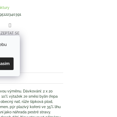
nktury
95122340391
ZEPTAT SE
webu
book
lasím
ovou výměnu. Dávkování: 2 x 20
: 10% výtažek ze směsi bylin (řepa
obecný nať, růže šípková plod,
emen, pýr plazivý kořen) ve 35% lihu
í jako náhrada pestré stravy.