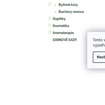
a
Bylinné kúry
n
e
Bachovy esence
l
Doplňky
Kosmetika
Aromaterapie
Tento 
DÁRKOVÉ SADY
vyjadřu
Nast