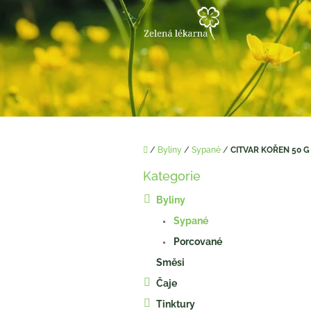
Přejít
na
obsah
Domů
/
Byliny
/
Sypané
/
CITVAR KOŘEN 50 G
P
Kategorie
o
Přeskočit
kategorie
s
Byliny
t
Sypané
r
a
Porcované
n
Směsi
n
í
Čaje
p
Tinktury