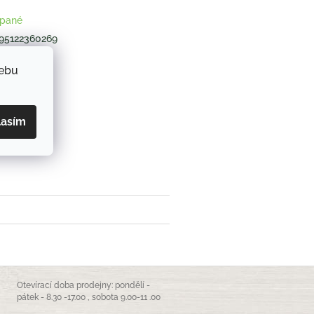
pané
95122360269
webu
ZEPTAT SE
lasím
book
Otevírací doba prodejny: pondělí -
pátek - 8.30 -17.00 , sobota 9.00-11 .00