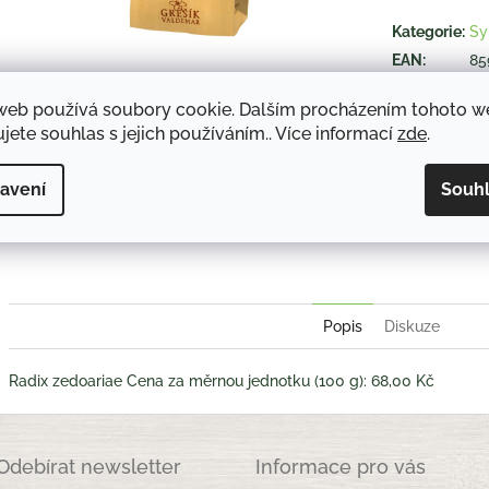
hvězdiček.
Kategorie
:
Sy
EAN
:
85
web používá soubory cookie. Dalším procházením tohoto 
jete souhlas s jejich používáním.. Více informací
zde
.
TISK
avení
Souh
Twitter
Face
Popis
Diskuze
Radix zedoariae Cena za měrnou jednotku (100 g): 68,00 Kč
Odebírat newsletter
Informace pro vás