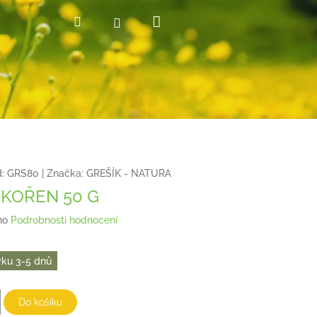
Nákupní
Hledat
Přihlášení
košík
:
GRS80
|
Značka:
GREŠÍK - NATURA
 KOŘEN 50 G
no
Podrobnosti hodnocení
ku 3-5 dnů
Do košíku