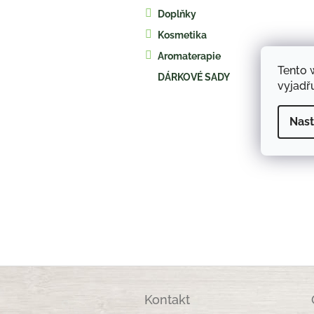
a
Doplňky
n
e
Kosmetika
l
Aromaterapie
Tento 
DÁRKOVÉ SADY
vyjadřu
Nast
Z
á
Kontakt
p