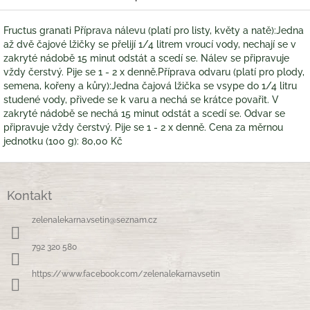
Fructus granati Příprava nálevu (platí pro listy, květy a natě):Jedna
až dvě čajové lžičky se přelijí 1/4 litrem vroucí vody, nechají se v
zakryté nádobě 15 minut odstát a scedí se. Nálev se připravuje
vždy čerstvý. Pije se 1 - 2 x denně.Příprava odvaru (platí pro plody,
semena, kořeny a kůry):Jedna čajová lžička se vsype do 1/4 litru
studené vody, přivede se k varu a nechá se krátce povařit. V
zakryté nádobě se nechá 15 minut odstát a scedí se. Odvar se
připravuje vždy čerstvý. Pije se 1 - 2 x denně. Cena za měrnou
jednotku (100 g): 80,00 Kč
Z
á
Kontakt
p
a
zelenalekarna.vsetin
@
seznam.cz
t
í
792 320 580
https://www.facebook.com/zelenalekarnavsetin