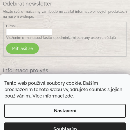
Odebírat newsletter
Vložte svůj e-mail a my vám budeme zasílat informace o nových produktech
na našem e-shopu.
E-mail
Vložením e-mailu souhlasíte s
podmínkami ochrany osobních údajů
Přihlásit se
Informace pro vás
Jak nakupovat
Tento web používá soubory cookie. Dalším
Obchodní podmínky
procházením tohoto webu vyjadřujete souhlas s jejich
Podmínky ochrany osobních údajů
používáním.. Více informací
zde
.
Kontakty
Nastavení
Otevírací doba prodejny: pondělí - pátek - 8.30 -17.00 , sobota 9.00-11 .00
Souhlasím
Copyright 2026
Zelená lékarna Vsetín
. Všechna práva
Vytvořil Shoptet