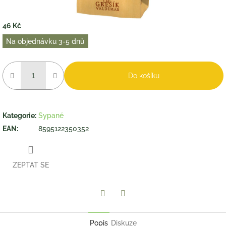
46 Kč
Měrná
Na objednávku 3-5 dnů
cena:
Do košíku
Kategorie
:
Sypané
EAN
:
8595122350352
ZEPTAT SE
Twitter
Facebook
Popis
Diskuze