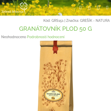
Přejít
Nák
Hledat
Přihlášení
na
obsah
koší
Kód:
GRS151
|
Značka:
GREŠÍK - NATURA
GRANÁTOVNÍK PLOD 50 G
Průměrné
Neohodnoceno
Podrobnosti hodnocení
hodnocení
produktu
je
0,0
z
5
hvězdiček.