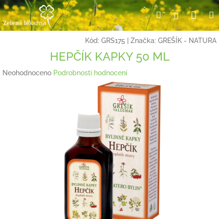
Přejít
Nák
Hledat
Přihlášení
na
obsah
koší
Kód:
GRS175
|
Značka:
GREŠÍK - NATURA
HEPČÍK KAPKY 50 ML
Průměrné
Neohodnoceno
Podrobnosti hodnocení
hodnocení
produktu
je
0,0
z
5
hvězdiček.