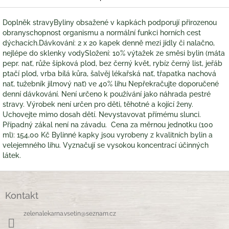
Doplněk stravyByliny obsažené v kapkách podporují přirozenou
obranyschopnost organismu a normální funkci horních cest
dýchacích.Dávkování: 2 x 20 kapek denně mezi jídly či nalačno,
nejlépe do sklenky vodySložení: 10% výtažek ze směsi bylin (máta
pepr. nať, růže šípková plod, bez černý květ, rybíz černý list, jeřáb
ptačí plod, vrba bílá kůra, šalvěj lékařská nať, třapatka nachová
nať, tužebník jilmový nať) ve 40% lihu Nepřekračujte doporučené
denní dávkování. Není určeno k používání jako náhrada pestré
stravy. Výrobek není určen pro děti, těhotné a kojící ženy.
Uchovejte mimo dosah dětí. Nevystavovat přímému slunci.
Případný zákal není na závadu. Cena za měrnou jednotku (100
ml): 154,00 Kč Bylinné kapky jsou vyrobeny z kvalitních bylin a
velejemného lihu. Vyznačují se vysokou koncentrací účinných
látek.
Z
á
Kontakt
p
a
zelenalekarna.vsetin
@
seznam.cz
t