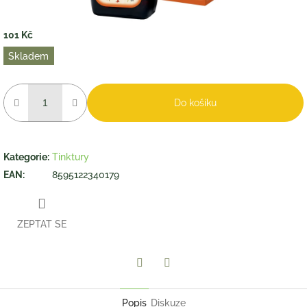
101 Kč
Měrná
Skladem
cena:
Do košíku
Kategorie
:
Tinktury
EAN
:
8595122340179
ZEPTAT SE
Twitter
Facebook
Popis
Diskuze