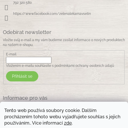
í
792 320 580
https://www.facebook.com/zelenalekarnavsetin
Odebírat newsletter
Vložte svůj e-mail a my vám budeme zasílat informace o nových produktech
na našem e-shopu.
E-mail
Vložením e-mailu souhlasíte s
podmínkami ochrany osobních údajů
Přihlásit se
Informace pro vás
Jak nakupovat
Tento web používá soubory cookie. Dalším
Obchodní podmínky
procházením tohoto webu vyjadřujete souhlas s jejich
Podmínky ochrany osobních údajů
používáním.. Více informací
zde
.
Kontakty