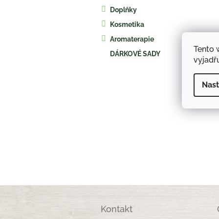
a
Doplňky
n
e
Kosmetika
l
Aromaterapie
Tento 
DÁRKOVÉ SADY
vyjadřu
Nast
Z
á
Kontakt
p