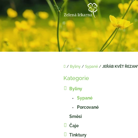
Přejít
na
obsah
Domů
/
Byliny
/
Sypané
/
JEŘÁB KVĚT ŘEZANÝ
P
Kategorie
o
Přeskočit
kategorie
s
Byliny
t
Sypané
r
a
Porcované
n
Směsi
n
í
Čaje
p
Tinktury