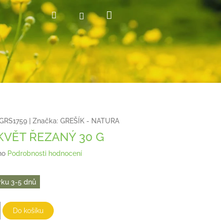
Nákupní
Hledat
Přihlášení
košík
GRS1759
|
Značka:
GREŠÍK - NATURA
KVĚT ŘEZANÝ 30 G
no
Podrobnosti hodnocení
ku 3-5 dnů
Do košíku