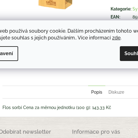
hvězdiček.
Kategorie
:
Sy
EAN
:
85
web používá soubory cookie. Dalším procházením tohoto 
jete souhlas s jejich používáním.. Více informací
zde
.
TISK
avení
Souh
Twitter
Face
Popis
Diskuze
Flos sorbi Cena za měrnou jednotku (100 g): 143,33 Kč
Odebírat newsletter
Informace pro vás