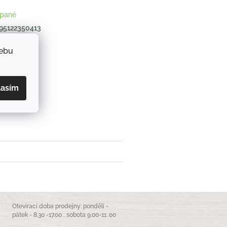
pané
95122350413
webu
ZEPTAT SE
lasím
book
Otevírací doba prodejny: pondělí -
pátek - 8.30 -17.00 , sobota 9.00-11 .00