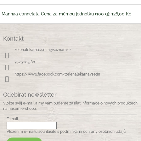
Mannaa cannelata Cena za měrnou jednotku (100 g): 126,00 Kč
Z
á
Kontakt
p
a
zelenalekarna.vsetin
@
seznam.cz
t
í
792 320 580
https://www.facebook.com/zelenalekarnavsetin
Odebírat newsletter
Vložte svůj e-mail a my vám budeme zasílat informace o nových produktech
na našem e-shopu.
E-mail
Vložením e-mailu souhlasíte s
podmínkami ochrany osobních údajů