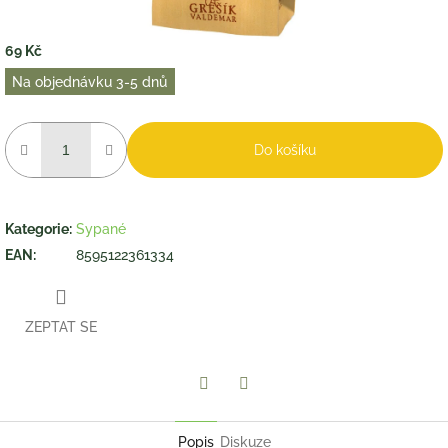
69 Kč
Měrná
Na objednávku 3-5 dnů
cena:
Do košíku
Kategorie
:
Sypané
EAN
:
8595122361334
ZEPTAT SE
Twitter
Facebook
Popis
Diskuze