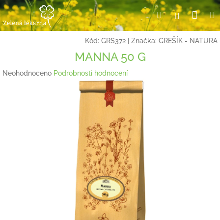
Přejít
Nák
Hledat
Přihlášení
na
obsah
koší
Kód:
GRS372
|
Značka:
GREŠÍK - NATURA
MANNA 50 G
Průměrné
Neohodnoceno
Podrobnosti hodnocení
hodnocení
produktu
je
0,0
z
5
hvězdiček.