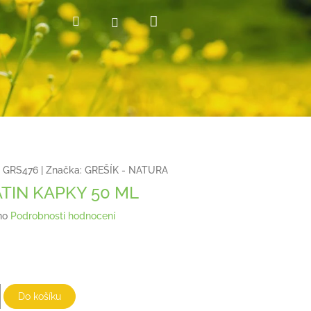
Nákupní
Hledat
Přihlášení
košík
GRS476
|
Značka:
GREŠÍK - NATURA
TIN KAPKY 50 ML
no
Podrobnosti hodnocení
Do košíku