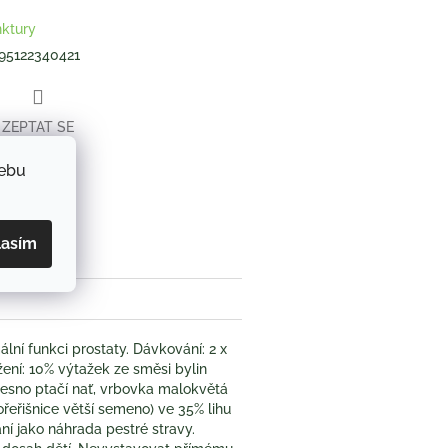
nktury
95122340421
ZEPTAT SE
webu
book
lasím
ní funkci prostaty. Dávkování: 2 x
žení: 10% výtažek ze směsi bylin
desno ptačí nať, vrbovka malokvětá
chořeřišnice větší semeno) ve 35% lihu
í jako náhrada pestré stravy.