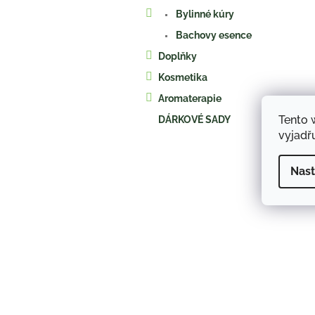
a
Bylinné kúry
n
e
Bachovy esence
l
Doplňky
Kosmetika
Aromaterapie
Tento 
DÁRKOVÉ SADY
vyjadřu
Nast