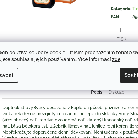
hvězdiček.
Kategorie
:
Ti
EAN
:
85
TISK
web používá soubory cookie. Dalším procházením tohoto 
jete souhlas s jejich používáním.. Více informací
zde
.
Twitter
Face
avení
Souh
Popis
Diskuze
Doplněk stravyByliny obsažené v kapkách působí příznivě na normál
20 kapek denně mezi jídly či nalačno, nejlépe do sklenky vody Slo
(vřes obecný nať, kopřiva dvoudomá nať, zlatobýl kanadský nať, r
nať, bříza bělokorá list, tužebník jilmový nať, jehlice rolní kořen, li
Nepřekračujte doporučené denní dávkování. Není určeno k používán