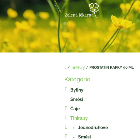
Přejít
na
obsah
Domů
/
Tinktury
/
PROSTATIN KAPKY 50 ML
P
Kategorie
o
Přeskočit
kategorie
s
Byliny
t
Směsi
r
a
Čaje
n
Tinktury
n
í
Jednodruhové
p
Směsi