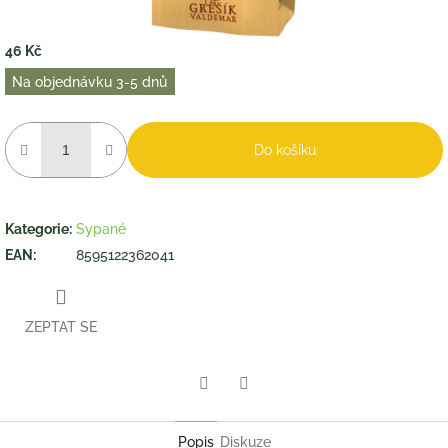
46 Kč
Měrná
Na objednávku 3-5 dnů
cena:
Do košíku
Kategorie
:
Sypané
EAN
:
8595122362041
ZEPTAT SE
Twitter
Facebook
Popis
Diskuze