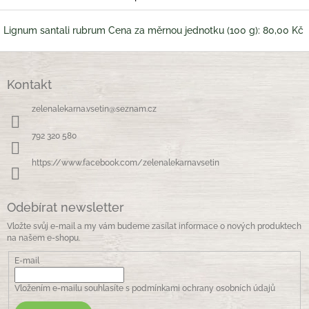
Lignum santali rubrum Cena za měrnou jednotku (100 g): 80,00 Kč
Z
á
Kontakt
p
a
zelenalekarna.vsetin
@
seznam.cz
t
í
792 320 580
https://www.facebook.com/zelenalekarnavsetin
Odebírat newsletter
Vložte svůj e-mail a my vám budeme zasílat informace o nových produktech
na našem e-shopu.
E-mail
Vložením e-mailu souhlasíte s
podmínkami ochrany osobních údajů