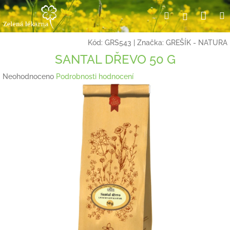
Přejít
Nák
Hledat
Přihlášení
na
obsah
koší
Kód:
GRS543
|
Značka:
GREŠÍK - NATURA
SANTAL DŘEVO 50 G
Průměrné
Neohodnoceno
Podrobnosti hodnocení
hodnocení
produktu
je
0,0
z
5
hvězdiček.