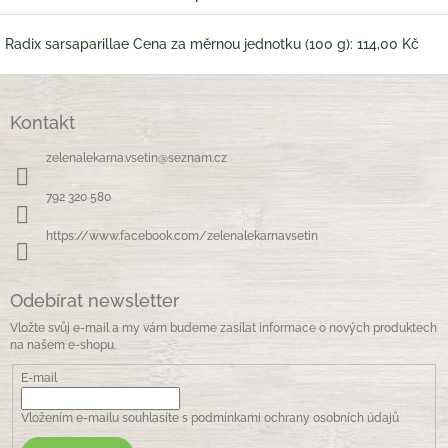
Radix sarsaparillae Cena za měrnou jednotku (100 g): 114,00 Kč
Z
á
Kontakt
p
a
zelenalekarna.vsetin
@
seznam.cz
t
í
792 320 580
https://www.facebook.com/zelenalekarnavsetin
Odebírat newsletter
Vložte svůj e-mail a my vám budeme zasílat informace o nových produktech
na našem e-shopu.
E-mail
Vložením e-mailu souhlasíte s
podmínkami ochrany osobních údajů