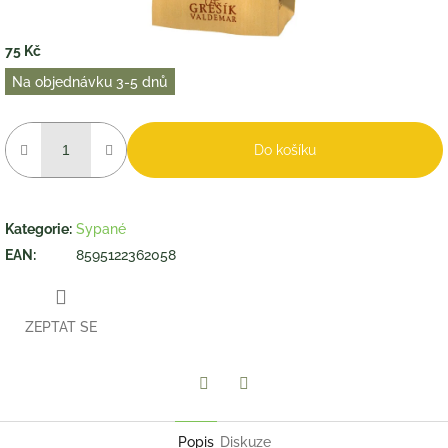
75 Kč
Měrná
Na objednávku 3-5 dnů
cena:
Do košíku
Kategorie
:
Sypané
EAN
:
8595122362058
ZEPTAT SE
Twitter
Facebook
Popis
Diskuze