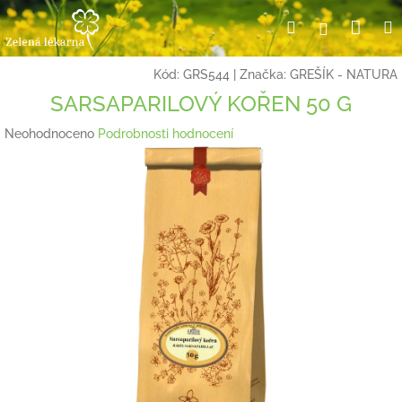
Přejít
Nák
Hledat
Přihlášení
na
obsah
koší
Kód:
GRS544
|
Značka:
GREŠÍK - NATURA
SARSAPARILOVÝ KOŘEN 50 G
Průměrné
Neohodnoceno
Podrobnosti hodnocení
hodnocení
produktu
je
0,0
z
5
hvězdiček.