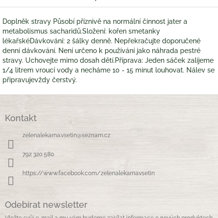
Doplněk stravy Působí příznivě na normální činnost jater a
metabolismus sacharidů.Složení: kořen smetanky
lékařskéDávkování: 2 šálky denně. Nepřekračujte doporučené
denní dávkování. Není určeno k používání jako náhrada pestré
stravy. Uchovejte mimo dosah dětí.Příprava: Jeden sáček zalijeme
1/4 litrem vroucí vody a necháme 10 - 15 minut louhovat. Nálev se
připravujevždy čerstvý.
Z
á
Kontakt
p
a
zelenalekarna.vsetin
@
seznam.cz
t
í
792 320 580
https://www.facebook.com/zelenalekarnavsetin
Odebírat newsletter