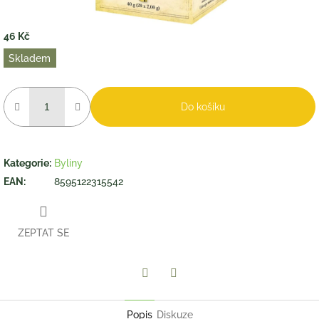
46 Kč
Měrná
Skladem
cena:
Do košíku
Kategorie
:
Byliny
EAN
:
8595122315542
ZEPTAT SE
Twitter
Facebook
Popis
Diskuze