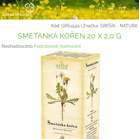
Přejít
Nák
Hledat
Přihlášení
na
obsah
koší
Kód:
GRS1549
|
Značka:
GREŠÍK - NATURA
SMETANKA KOŘEN 20 X 2,0 G
Průměrné
Neohodnoceno
Podrobnosti hodnocení
hodnocení
produktu
je
0,0
z
5
hvězdiček.