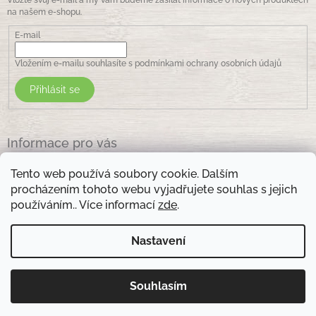
Vložte svůj e-mail a my vám budeme zasílat informace o nových produktech
na našem e-shopu.
E-mail
Vložením e-mailu souhlasíte s
podmínkami ochrany osobních údajů
Přihlásit se
Informace pro vás
Jak nakupovat
Tento web používá soubory cookie. Dalším
Obchodní podmínky
procházením tohoto webu vyjadřujete souhlas s jejich
Podmínky ochrany osobních údajů
používáním.. Více informací
zde
.
Kontakty
Nastavení
Otevírací doba prodejny: pondělí - pátek - 8.30 -17.00 , sobota 9.00-11 .00
Souhlasím
Copyright 2026
Zelená lékarna Vsetín
. Všechna práva
Vytvořil Shoptet
vyhrazena.
Upravit nastavení cookies