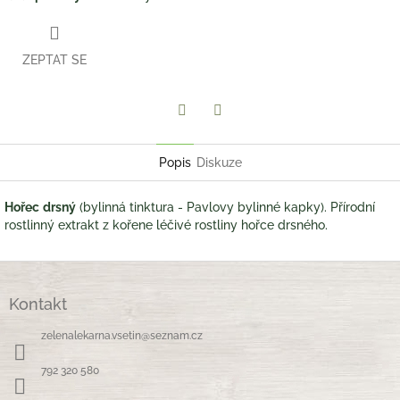
ZEPTAT SE
Twitter
Facebook
Popis
Diskuze
Hořec
drsný
(bylinná tinktura - Pavlovy bylinné kapky). Přírodní
rostlinný extrakt z kořene léčivé rostliny hořce drsného.
Z
á
Kontakt
p
a
zelenalekarna.vsetin
@
seznam.cz
t
í
792 320 580