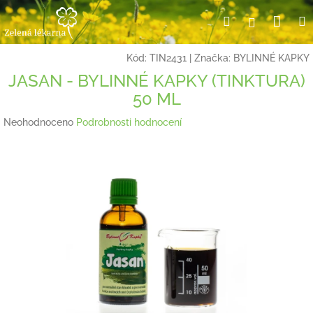
Přejít
Nák
Hledat
Přihlášení
na
obsah
koší
Kód:
TIN2431
|
Značka:
BYLINNÉ KAPKY
JASAN - BYLINNÉ KAPKY (TINKTURA)
50 ML
Průměrné
Neohodnoceno
Podrobnosti hodnocení
hodnocení
produktu
je
0,0
z
5
hvězdiček.