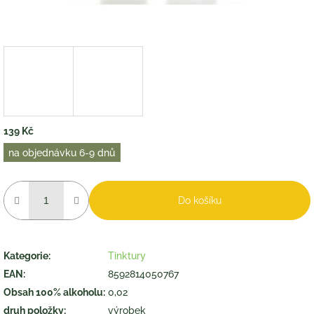
139 Kč
Měrná
na objednávku 6-9 dnů
cena:
Do košíku
Kategorie
:
Tinktury
EAN
:
8592814050767
Obsah 100% alkoholu
:
0,02
druh položky
:
výrobek