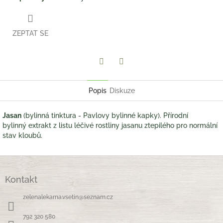
ZEPTAT SE
Twitter
Facebook
Popis
Diskuze
Jasan
(bylinná tinktura - Pavlovy bylinné kapky). Přírodní
bylinný extrakt z listu léčivé rostliny jasanu ztepilého pro normální
stav kloubů.
Z
á
Kontakt
p
a
zelenalekarna.vsetin
@
seznam.cz
t
í
792 320 580