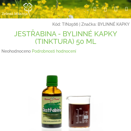
Přejít
Nák
Hledat
Přihlášení
na
obsah
koší
Kód:
TIN2566
|
Značka:
BYLINNÉ KAPKY
JESTŘABINA - BYLINNÉ KAPKY
(TINKTURA) 50 ML
Průměrné
Neohodnoceno
Podrobnosti hodnocení
hodnocení
produktu
je
0,0
z
5
hvězdiček.