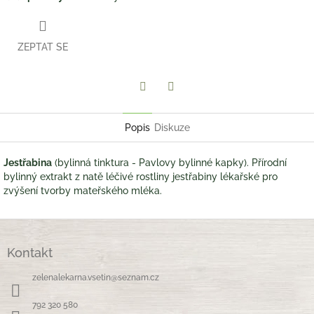
ZEPTAT SE
Twitter
Facebook
Popis
Diskuze
Jestřabina
(bylinná tinktura - Pavlovy bylinné kapky). Přírodní
bylinný extrakt z natě léčivé rostliny jestřabiny lékařské pro
zvýšení tvorby mateřského mléka.
Z
á
Kontakt
p
a
zelenalekarna.vsetin
@
seznam.cz
t
í
792 320 580