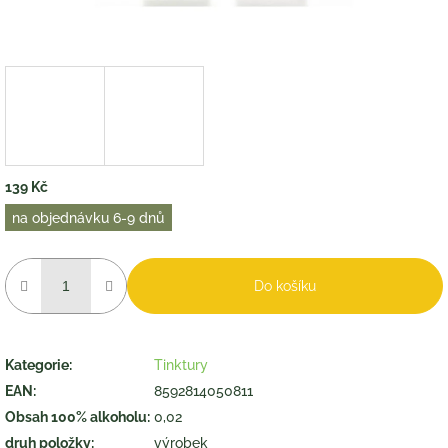
139 Kč
Měrná
na objednávku 6-9 dnů
cena:
Do košíku
Kategorie
:
Tinktury
EAN
:
8592814050811
Obsah 100% alkoholu
:
0,02
druh položky
:
výrobek