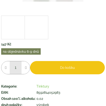
147 Kč
Měrná
na objednávku 6-9 dnů
cena:
Do košíku
Kategorie
:
Tinktury
EAN
:
8592814052983
Obsah 100% alkoholu
:
0,02
druh položky
:
výrobek