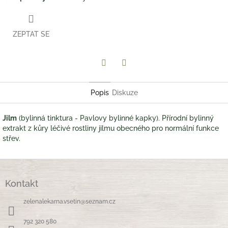
ZEPTAT SE
Twitter
Facebook
Popis
Diskuze
Jilm
(bylinná tinktura - Pavlovy bylinné kapky). Přírodní bylinný
extrakt z kůry léčivé rostliny jilmu obecného pro normální funkce
střev.
Z
á
Kontakt
p
a
zelenalekarna.vsetin
@
seznam.cz
t
í
792 320 580