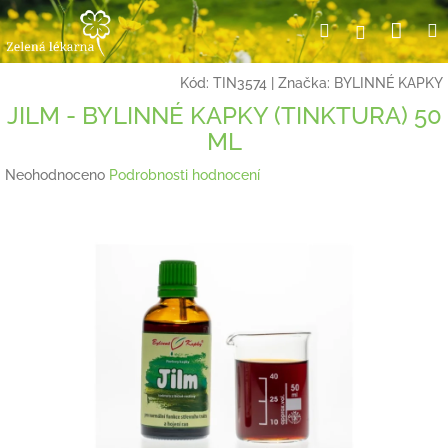
Přejít
Nák
Hledat
Přihlášení
na
obsah
koší
Kód:
TIN3574
|
Značka:
BYLINNÉ KAPKY
JILM - BYLINNÉ KAPKY (TINKTURA) 50
ML
Průměrné
Neohodnoceno
Podrobnosti hodnocení
hodnocení
produktu
je
0,0
z
5
hvězdiček.