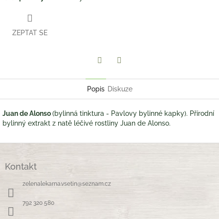
ZEPTAT SE
Twitter
Facebook
Popis
Diskuze
Juan de Alonso
(bylinná tinktura - Pavlovy bylinné kapky). Přírodní
bylinný extrakt z natě léčivé rostliny Juan de Alonso.
Z
á
Kontakt
p
a
zelenalekarna.vsetin
@
seznam.cz
t
í
792 320 580