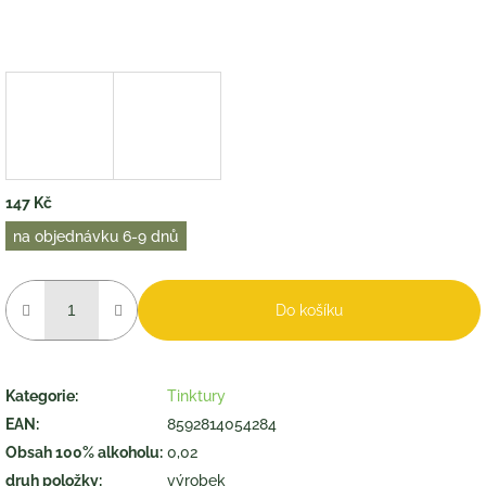
147 Kč
Měrná
na objednávku 6-9 dnů
cena:
Do košíku
Kategorie
:
Tinktury
EAN
:
8592814054284
Obsah 100% alkoholu
:
0,02
druh položky
:
výrobek