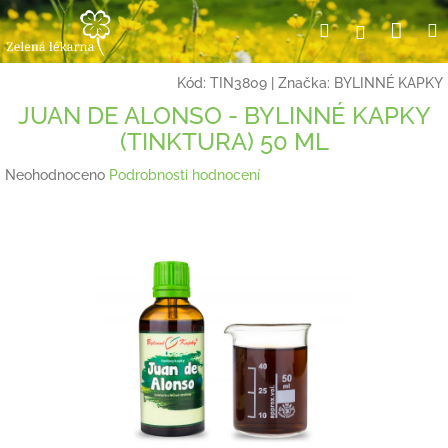
Přejít
Nák
Hledat
Přihlášení
na
obsah
koší
Kód:
TIN3809
|
Značka:
BYLINNÉ KAPKY
JUAN DE ALONSO - BYLINNÉ KAPKY
(TINKTURA) 50 ML
Průměrné
Neohodnoceno
Podrobnosti hodnocení
hodnocení
produktu
je
0,0
z
5
hvězdiček.