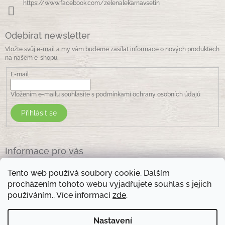
https://www.facebook.com/zelenalekarnavsetin
Odebírat newsletter
Vložte svůj e-mail a my vám budeme zasílat informace o nových produktech
na našem e-shopu.
E-mail
Vložením e-mailu souhlasíte s
podmínkami ochrany osobních údajů
Přihlásit se
Informace pro vás
Jak nakupovat
Tento web používá soubory cookie. Dalším
Obchodní podmínky
procházením tohoto webu vyjadřujete souhlas s jejich
Podmínky ochrany osobních údajů
používáním.. Více informací
zde
.
Kontakty
Nastavení
Otevírací doba prodejny: pondělí - pátek - 8.30 -17.00 , sobota 9.00-11 .00