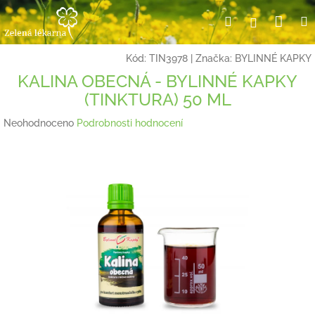
Přejít
Nák
Hledat
Přihlášení
na
obsah
koší
Kód:
TIN3978
|
Značka:
BYLINNÉ KAPKY
KALINA OBECNÁ - BYLINNÉ KAPKY
(TINKTURA) 50 ML
Průměrné
Neohodnoceno
Podrobnosti hodnocení
hodnocení
produktu
je
0,0
z
5
hvězdiček.