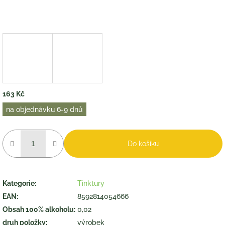
163 Kč
Měrná
na objednávku 6-9 dnů
cena:
Do košíku
Kategorie
:
Tinktury
EAN
:
8592814054666
Obsah 100% alkoholu
:
0,02
druh položky
:
výrobek