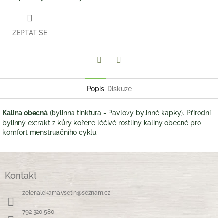
ZEPTAT SE
Twitter
Facebook
Popis
Diskuze
Kalina obecná
(bylinná tinktura - Pavlovy bylinné kapky). Přírodní
bylinný extrakt z kůry kořene léčivé rostliny kaliny obecné pro
komfort menstruačního cyklu.
Z
á
Kontakt
p
a
zelenalekarna.vsetin
@
seznam.cz
t
í
792 320 580