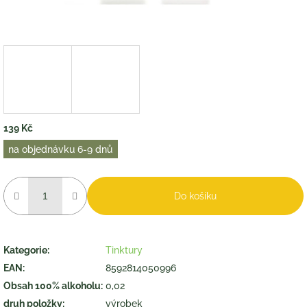
139 Kč
Měrná
na objednávku 6-9 dnů
cena:
Do košíku
Kategorie
:
Tinktury
EAN
:
8592814050996
Obsah 100% alkoholu
:
0,02
druh položky
:
výrobek