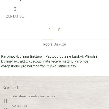
ZEPTAT SE
Twitter
Facebook
Popis
Diskuze
Karbinec
(bylinná tinktura - Pavlovy bylinné kapky). Přírodní
bylinný extrakt z kvetoucí natě léčivé rostliny karbince
evropského pro harmonizaci funkcí štítné žlázy.
Z
á
Kontakt
p
a
zelenalekarna.vsetin
@
seznam.cz
t
í
792 320 580