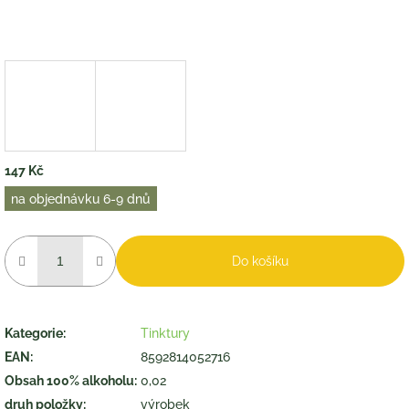
147 Kč
Měrná
na objednávku 6-9 dnů
cena:
Do košíku
Kategorie
:
Tinktury
EAN
:
8592814052716
Obsah 100% alkoholu
:
0,02
druh položky
:
výrobek