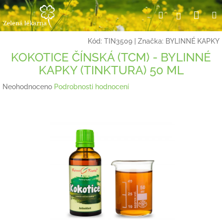
Přejít
Nák
Hledat
Přihlášení
na
obsah
koší
Kód:
TIN3509
|
Značka:
BYLINNÉ KAPKY
KOKOTICE ČÍNSKÁ (TCM) - BYLINNÉ
KAPKY (TINKTURA) 50 ML
Průměrné
Neohodnoceno
Podrobnosti hodnocení
hodnocení
produktu
je
0,0
z
5
hvězdiček.