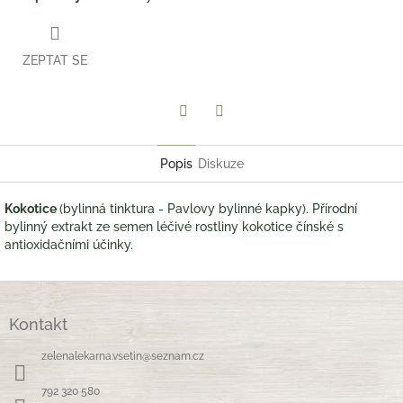
ZEPTAT SE
Twitter
Facebook
Popis
Diskuze
Kokotice
(bylinná tinktura - Pavlovy bylinné kapky). Přírodní
bylinný extrakt ze semen léčivé rostliny kokotice čínské s
antioxidačními účinky.
Z
á
Kontakt
p
a
zelenalekarna.vsetin
@
seznam.cz
t
í
792 320 580