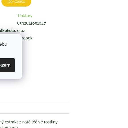
Do košíku
Tinktury
8592814051047
alkoholu
:
0,02
výrobek
webu
ZEPTAT SE
lasím
book
ý extrakt z natě léčivé rostliny
stav krve.