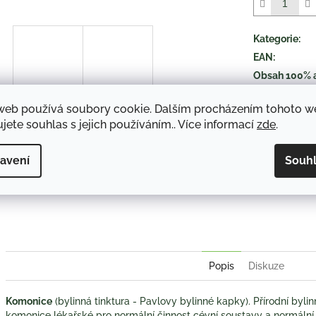
5
hvězdiček.
Kategorie
:
EAN
:
Obsah 100% 
druh položky
:
web používá soubory cookie. Dalším procházením tohoto 
jete souhlas s jejich používáním.. Více informací
zde
.
TISK
avení
Souh
Twitter
Face
Popis
Diskuze
Komonice
(bylinná tinktura - Pavlovy bylinné kapky). Přírodní bylinn
komonice lékařské pro normální činnost cévní soustavy a normální 