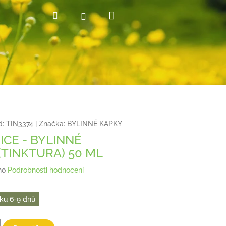
Nákupní
Hledat
Přihlášení
košík
d:
TIN3374
|
Značka:
BYLINNÉ KAPKY
CE - BYLINNÉ
(TINKTURA) 50 ML
no
Podrobnosti hodnocení
ku 6-9 dnů