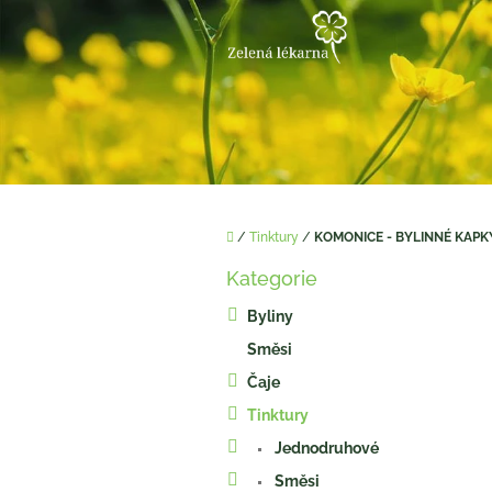
Přejít
na
obsah
Domů
/
Tinktury
/
KOMONICE - BYLINNÉ KAPKY
P
Kategorie
o
Přeskočit
kategorie
s
Byliny
t
Směsi
r
a
Čaje
n
Tinktury
n
í
Jednodruhové
p
Směsi