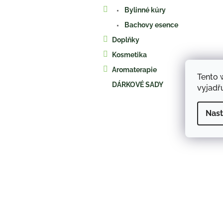
a
Bylinné kúry
n
e
Bachovy esence
l
Doplňky
Kosmetika
Aromaterapie
Tento 
DÁRKOVÉ SADY
vyjadřu
Nast