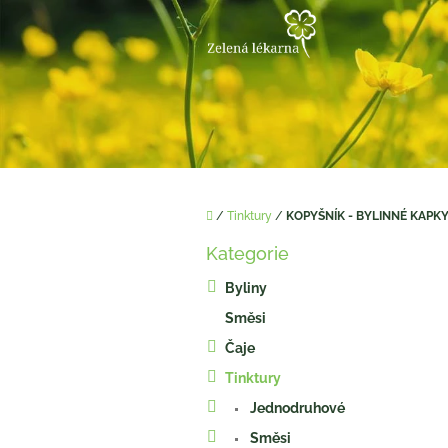
Přejít
na
obsah
Domů
/
Tinktury
/
KOPYŠNÍK - BYLINNÉ KAPKY
P
Kategorie
o
Přeskočit
kategorie
s
Byliny
t
Směsi
r
a
Čaje
n
Tinktury
n
í
Jednodruhové
p
Směsi