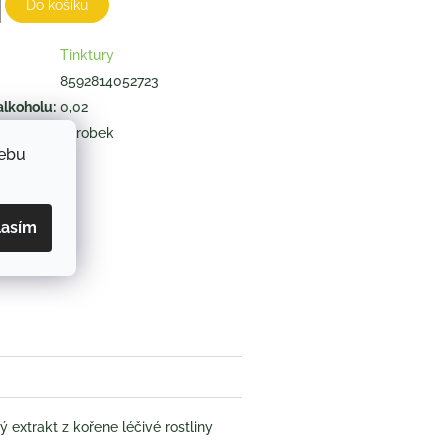
Do košíku
Tinktury
8592814052723
alkoholu
:
0,02
výrobek
webu
ZEPTAT SE
lasím
book
ý extrakt z kořene léčivé rostliny