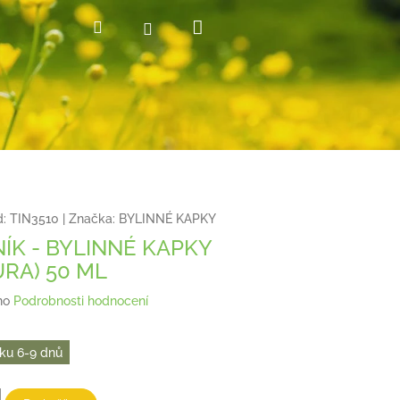
Nákupní
Hledat
Přihlášení
košík
:
TIN3510
|
Značka:
BYLINNÉ KAPKY
ÍK - BYLINNÉ KAPKY
URA) 50 ML
no
Podrobnosti hodnocení
ku 6-9 dnů