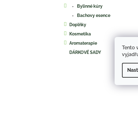
a
Bylinné kúry
n
e
Bachovy esence
l
Doplňky
Kosmetika
Aromaterapie
Tento 
DÁRKOVÉ SADY
vyjadřu
Nast