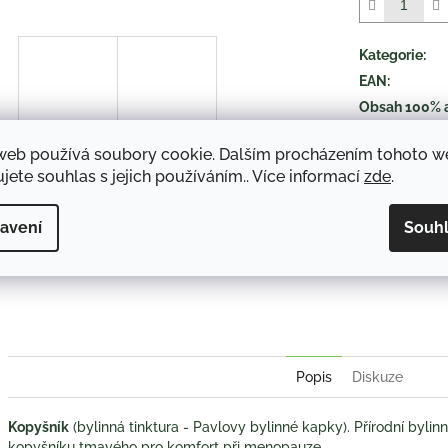
5
hvězdiček.
Kategorie
:
EAN
:
Obsah 100% 
druh položky
:
web používá soubory cookie. Dalším procházením tohoto 
jete souhlas s jejich používáním.. Více informací
zde
.
TISK
avení
Souh
Twitter
Face
Popis
Diskuze
Kopyšník
(bylinná tinktura - Pavlovy bylinné kapky). Přírodní bylinn
kopyšníku tmavého pro komfort při menopauze.