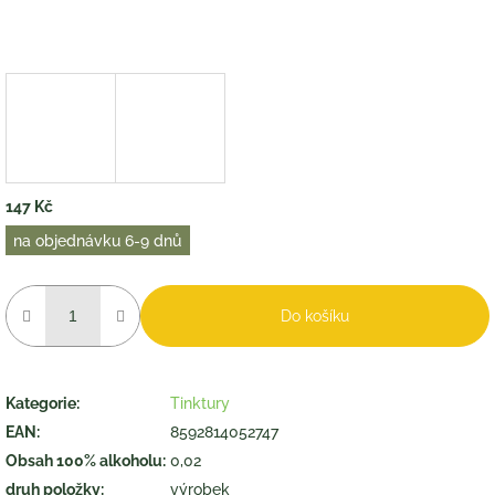
147 Kč
Měrná
na objednávku 6-9 dnů
cena:
Do košíku
Kategorie
:
Tinktury
EAN
:
8592814052747
Obsah 100% alkoholu
:
0,02
druh položky
:
výrobek