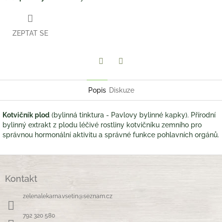
ZEPTAT SE
Twitter
Facebook
Popis
Diskuze
Kotvičník plod
(bylinná tinktura - Pavlovy bylinné kapky). Přírodní
bylinný extrakt z plodu léčivé rostliny kotvičníku zemního pro
správnou hormonální aktivitu a správné funkce pohlavních orgánů.
Z
á
Kontakt
p
a
zelenalekarna.vsetin
@
seznam.cz
t
í
792 320 580