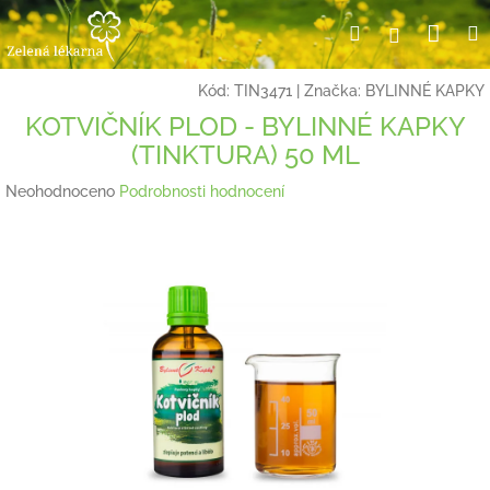
Přejít
Nák
Hledat
Přihlášení
na
obsah
koší
Kód:
TIN3471
|
Značka:
BYLINNÉ KAPKY
KOTVIČNÍK PLOD - BYLINNÉ KAPKY
(TINKTURA) 50 ML
Průměrné
Neohodnoceno
Podrobnosti hodnocení
hodnocení
produktu
je
0,0
z
5
hvězdiček.