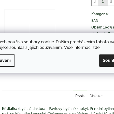
5
hvězdiček.
Kategorie
:
EAN
:
Obsah 100% 
druh položky
:
web používá soubory cookie. Dalším procházením tohoto 
jete souhlas s jejich používáním.. Více informací
zde
.
TISK
avení
Souh
Twitter
Face
Popis
Diskuze
Křídlatka
(bylinná tinktura - Pavlovy bylinné kapky). Přírodní bylinn
rostliny křídlatky japonské
(Polygonum cuspidatum)
. Užívání této 