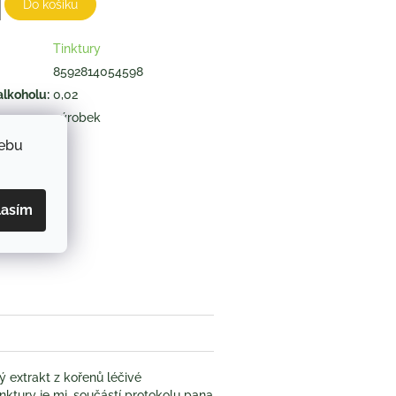
Do košíku
Tinktury
8592814054598
alkoholu
:
0,02
výrobek
webu
ZEPTAT SE
lasím
book
ý extrakt z kořenů léčivé
tinktury je mj. součástí protokolu pana