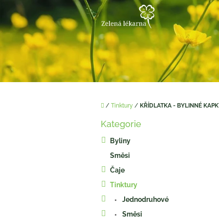
Přejít
na
obsah
Domů
/
Tinktury
/
KŘÍDLATKA - BYLINNÉ KAPK
P
Kategorie
o
Přeskočit
kategorie
s
Byliny
t
Směsi
r
a
Čaje
n
Tinktury
n
í
Jednodruhové
p
Směsi