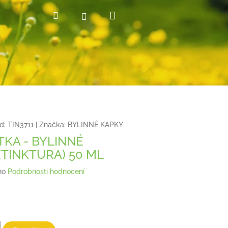
Nákupní
Hledat
Přihlášení
košík
d:
TIN3711
|
Značka:
BYLINNÉ KAPKY
TKA - BYLINNÉ
(TINKTURA) 50 ML
no
Podrobnosti hodnocení