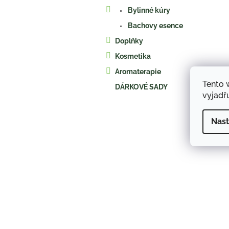
a
Bylinné kúry
n
e
Bachovy esence
l
Doplňky
Kosmetika
Aromaterapie
Tento 
DÁRKOVÉ SADY
vyjadřu
Nast