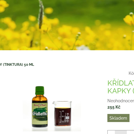
Y (TINKTURA) 50 ML
Kó
KŘÍDLA
KAPKY 
Průměrné
Neohodnoce
hodnocení
255 Kč
produktu
Měrná
Skladem
je
cena:
0,0
z