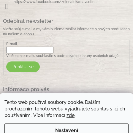
https://www.facebook.com/zelenalekarnavsetin
Odebírat newsletter
Vložte svůj e-mail a my vám budeme zasílat informace o nových produktech
na našem e-shopu.
E-mail
Vložením e-mailu souhlasíte s
podmínkami ochrany osobních údajů
Přihlásit se
Informace pro vás
Jak nakupovat
Tento web používá soubory cookie. Dalším
Obchodní podmínky
procházením tohoto webu vyjadřujete souhlas s jejich
Podmínky ochrany osobních údajů
používáním.. Více informací
zde
.
Kontakty
Nastavení
Otevírací doba prodejny: pondělí - pátek - 8.30 -17.00 , sobota 9.00-11 .00