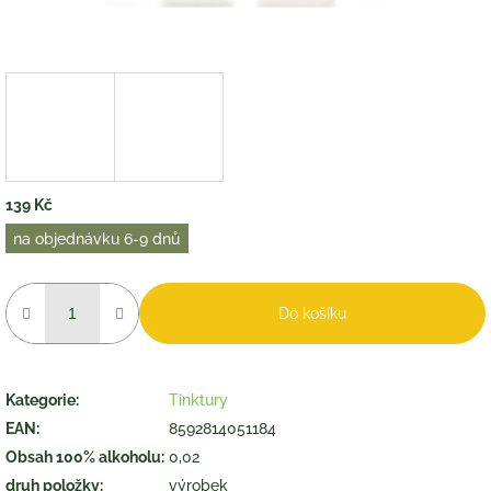
139 Kč
Měrná
na objednávku 6-9 dnů
cena:
Do košíku
Kategorie
:
Tinktury
EAN
:
8592814051184
Obsah 100% alkoholu
:
0,02
druh položky
:
výrobek