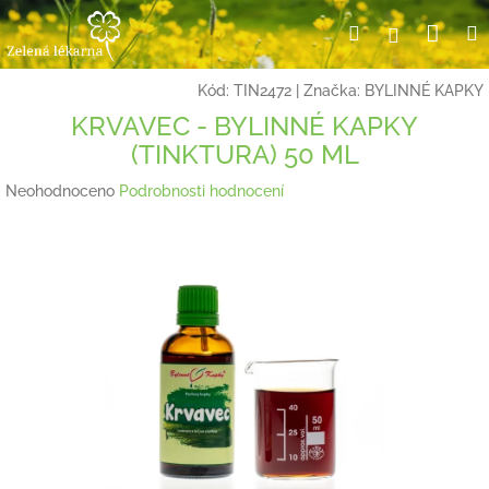
Přejít
Nák
Hledat
Přihlášení
na
obsah
koší
Kód:
TIN2472
|
Značka:
BYLINNÉ KAPKY
KRVAVEC - BYLINNÉ KAPKY
(TINKTURA) 50 ML
Průměrné
Neohodnoceno
Podrobnosti hodnocení
hodnocení
produktu
je
0,0
z
5
hvězdiček.