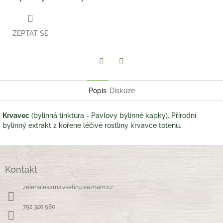
ZEPTAT SE
Twitter
Facebook
Popis
Diskuze
Krvavec
(bylinná tinktura - Pavlovy bylinné kapky). Přírodní
bylinný extrakt z kořene léčivé rostliny krvavce totenu.
Z
á
Kontakt
p
a
zelenalekarna.vsetin
@
seznam.cz
t
í
792 320 580