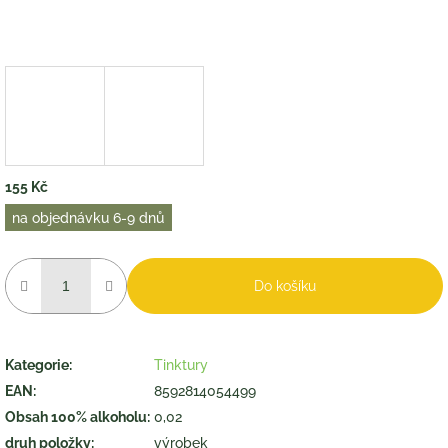
155 Kč
Měrná
na objednávku 6-9 dnů
cena:
Do košíku
Kategorie
:
Tinktury
EAN
:
8592814054499
Obsah 100% alkoholu
:
0,02
druh položky
:
výrobek