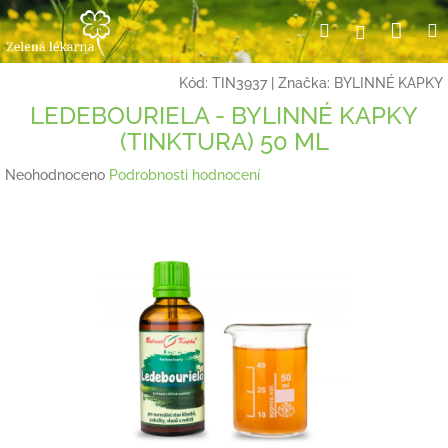
Přejít
Nák
Hledat
Přihlášení
na
obsah
koší
Kód:
TIN3937
|
Značka:
BYLINNÉ KAPKY
LEDEBOURIELA - BYLINNÉ KAPKY
(TINKTURA) 50 ML
Průměrné
Neohodnoceno
Podrobnosti hodnocení
hodnocení
produktu
je
0,0
z
5
hvězdiček.