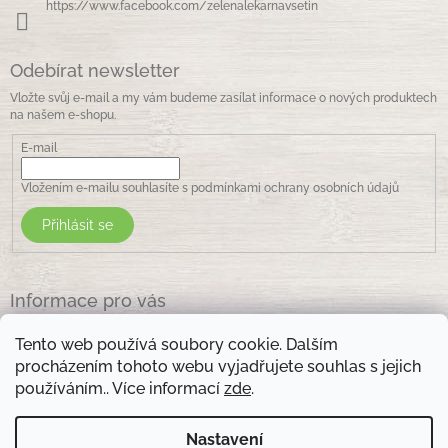
https://www.facebook.com/zelenalekarnavsetin
Odebírat newsletter
Vložte svůj e-mail a my vám budeme zasílat informace o nových produktech
na našem e-shopu.
E-mail
Vložením e-mailu souhlasíte s
podmínkami ochrany osobních údajů
Přihlásit se
Informace pro vás
Jak nakupovat
Tento web používá soubory cookie. Dalším
Obchodní podmínky
procházením tohoto webu vyjadřujete souhlas s jejich
Podmínky ochrany osobních údajů
používáním.. Více informací
zde
.
Kontakty
Nastavení
Otevírací doba prodejny: pondělí - pátek - 8.30 -17.00 , sobota 9.00-11 .00