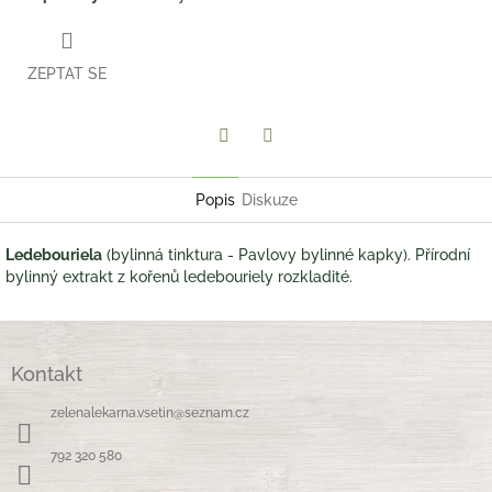
ZEPTAT SE
Twitter
Facebook
Popis
Diskuze
Ledebouriela
(bylinná tinktura - Pavlovy bylinné kapky). Přírodní
bylinný extrakt z kořenů ledebouriely rozkladité.
Z
á
Kontakt
p
a
zelenalekarna.vsetin
@
seznam.cz
t
í
792 320 580