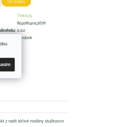
Do košíku
Tinktury
8592814053676
alkoholu
:
0,02
výrobek
webu
ZEPTAT SE
lasím
book
akt z natě léčivé rostliny stužkovce