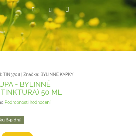
Nákupní
Hledat
Přihlášení
košík
:
TIN3708
|
Značka:
BYLINNÉ KAPKY
PA - BYLINNÉ
(TINKTURA) 50 ML
no
Podrobnosti hodnocení
ku 6-9 dnů