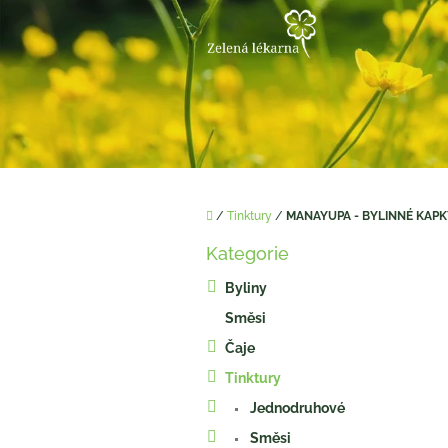
Přejít
na
obsah
Domů
/
Tinktury
/
MANAYUPA - BYLINNÉ KAPKY
P
Kategorie
o
Přeskočit
kategorie
s
Byliny
t
Směsi
r
a
Čaje
n
Tinktury
n
í
Jednodruhové
p
Směsi