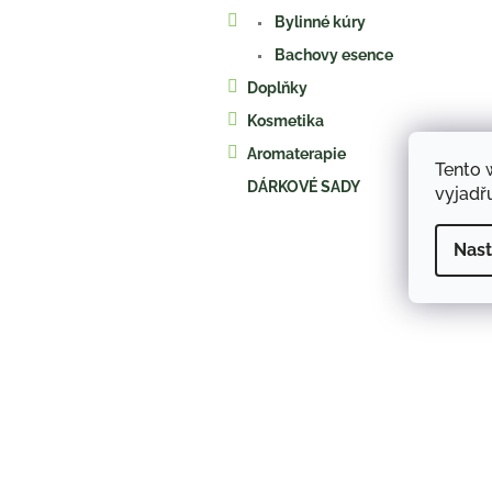
a
Bylinné kúry
n
e
Bachovy esence
l
Doplňky
Kosmetika
Aromaterapie
Tento 
DÁRKOVÉ SADY
vyjadřu
Nast