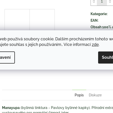
5
hvězdiček.
Kategorie
:
EAN
:
Obsah 100% 
druh položky
:
web používá soubory cookie. Dalším procházením tohoto 
jete souhlas s jejich používáním.. Více informací
zde
.
TISK
avení
Souh
Twitter
Face
Popis
Diskuze
Manayupa
(bylinná tinktura - Pavlovy bylinné kapky). Přírodní extr
vystoupavého pro normální činnost jater.