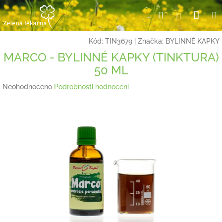
Přejít
Nák
Hledat
Přihlášení
na
obsah
koší
Kód:
TIN3679
|
Značka:
BYLINNÉ KAPKY
MARCO - BYLINNÉ KAPKY (TINKTURA)
50 ML
Průměrné
Neohodnoceno
Podrobnosti hodnocení
hodnocení
produktu
je
0,0
z
5
hvězdiček.