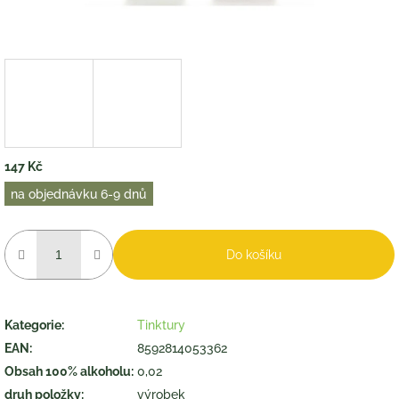
147 Kč
Měrná
na objednávku 6-9 dnů
cena:
Do košíku
Kategorie
:
Tinktury
EAN
:
8592814053362
Obsah 100% alkoholu
:
0,02
druh položky
:
výrobek