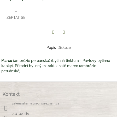
ZEPTAT SE
Twitter
Facebook
Popis
Diskuze
Marco
(ambrózie peruánská) (bylinná tinktura - Pavlovy bylinné
kapky). Přírodní bylinný extrakt z natě marco (ambrózie
peruánské).
Z
á
Kontakt
p
a
zelenalekarna.vsetin
@
seznam.cz
t
í
792 320 580