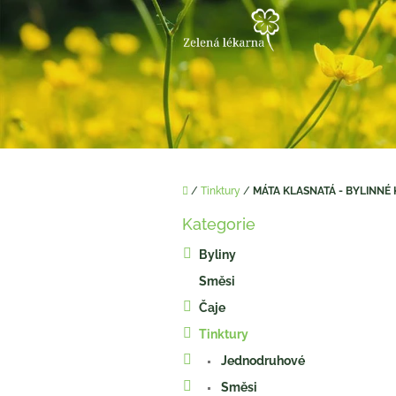
Přejít
na
obsah
Domů
/
Tinktury
/
MÁTA KLASNATÁ - BYLINNÉ 
P
Kategorie
o
Přeskočit
kategorie
s
Byliny
t
Směsi
r
a
Čaje
n
Tinktury
n
í
Jednodruhové
p
Směsi