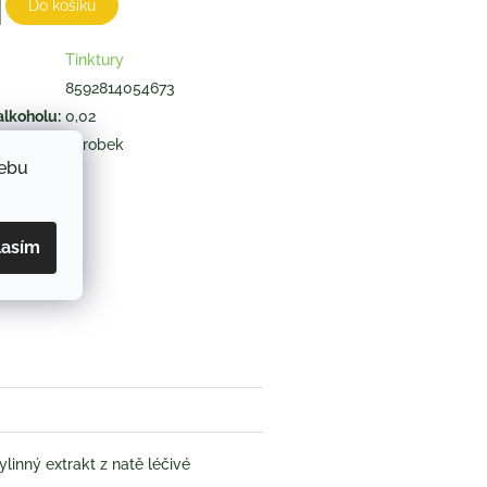
Do košíku
Tinktury
8592814054673
alkoholu
:
0,02
výrobek
webu
ZEPTAT SE
lasím
book
ylinný extrakt z natě léčivé