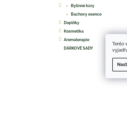
a
Bylinné kúry
n
e
Bachovy esence
l
Doplňky
Kosmetika
Aromaterapie
Tento 
DÁRKOVÉ SADY
vyjadřu
Nast