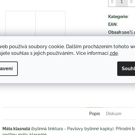
5
hvězdiček.
Kategorie
:
EAN
:
Obsah 100% 
druh položky
:
web používá soubory cookie. Dalším procházením tohoto 
jete souhlas s jejich používáním.. Více informací
zde
.
TISK
avení
Souh
Twitter
Face
Popis
Diskuze
Máta klasnatá
(bylinná tinktura - Pavlovy bylinné kapky). Přírodní b
rostliny máty klasnaté.