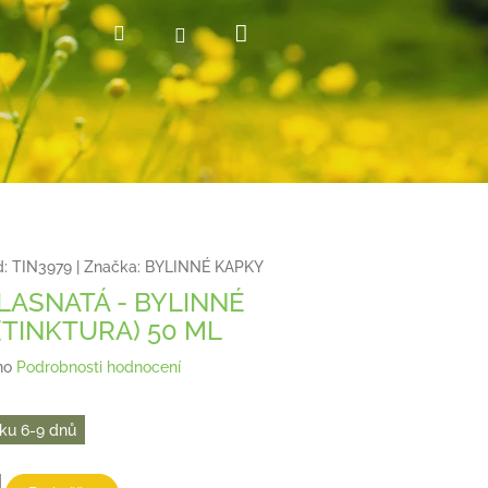
Nákupní
Hledat
Přihlášení
košík
:
TIN3979
|
Značka:
BYLINNÉ KAPKY
LASNATÁ - BYLINNÉ
(TINKTURA) 50 ML
no
Podrobnosti hodnocení
ku 6-9 dnů