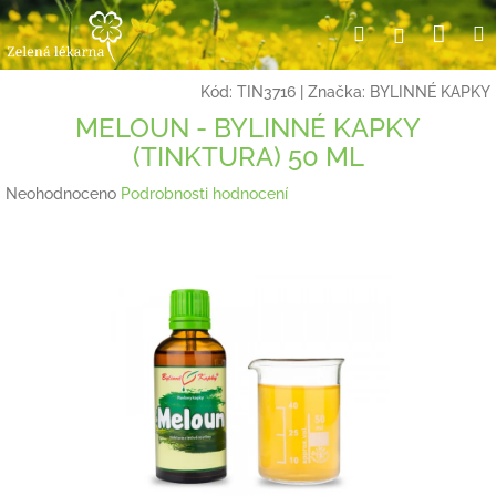
Přejít
Nák
Hledat
Přihlášení
na
obsah
koší
Kód:
TIN3716
|
Značka:
BYLINNÉ KAPKY
MELOUN - BYLINNÉ KAPKY
(TINKTURA) 50 ML
Průměrné
Neohodnoceno
Podrobnosti hodnocení
hodnocení
produktu
je
0,0
z
5
hvězdiček.