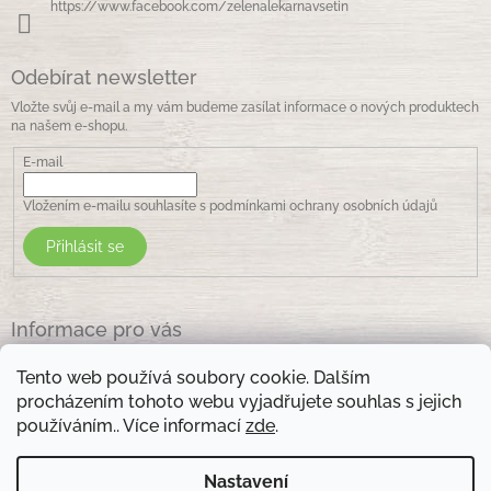
https://www.facebook.com/zelenalekarnavsetin
Odebírat newsletter
Vložte svůj e-mail a my vám budeme zasílat informace o nových produktech
na našem e-shopu.
E-mail
Vložením e-mailu souhlasíte s
podmínkami ochrany osobních údajů
Přihlásit se
Informace pro vás
Jak nakupovat
Tento web používá soubory cookie. Dalším
Obchodní podmínky
procházením tohoto webu vyjadřujete souhlas s jejich
Podmínky ochrany osobních údajů
používáním.. Více informací
zde
.
Kontakty
Nastavení
Otevírací doba prodejny: pondělí - pátek - 8.30 -17.00 , sobota 9.00-11 .00