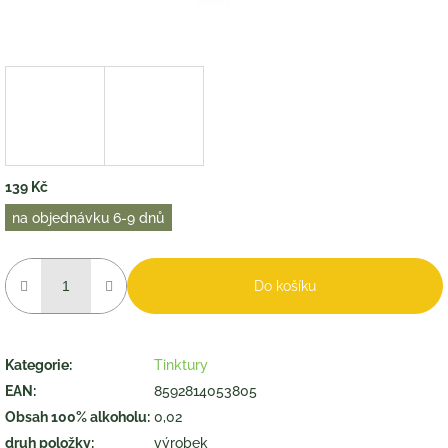
139 Kč
Měrná
na objednávku 6-9 dnů
cena:
Do košíku
Kategorie
:
Tinktury
EAN
:
8592814053805
Obsah 100% alkoholu
:
0,02
druh položky
:
výrobek