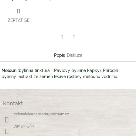
ZEPTAT SE
Twitter
Facebook
Popis
Diskuze
Meloun
(bylinná tinktura - Pavlovy bylinné kapky). Přírodní
bylinný extrakt ze semen léčivé rostliny melounu vodního.
Z
á
Kontakt
p
a
zelenalekarna.vsetin
@
seznam.cz
t
í
792 320 580