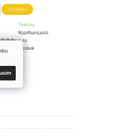
Do košíku
Tinktury
8592814054222
alkoholu
:
0,02
výrobek
webu
ZEPTAT SE
lasím
book