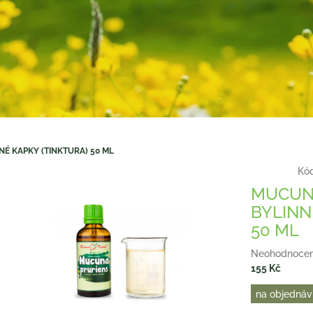
NÉ KAPKY (TINKTURA) 50 ML
Kód
MUCUNA
BYLINN
50 ML
Průměrné
Neohodnoce
hodnocení
155 Kč
produktu
Měrná
na objednáv
je
cena:
0,0