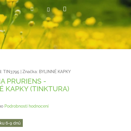
Nákupní
Hledat
Přihlášení
košík
:
TIN3795
|
Značka:
BYLINNÉ KAPKY
 PRURIENS -
É KAPKY (TINKTURA)
no
Podrobnosti hodnocení
ku 6-9 dnů