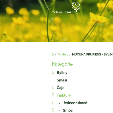
Přejít
na
obsah
Domů
/
Tinktury
/
MUCUNA PRURIENS - BYLIN
P
Kategorie
o
Přeskočit
kategorie
s
Byliny
t
Směsi
r
a
Čaje
n
Tinktury
n
í
Jednodruhové
p
Směsi