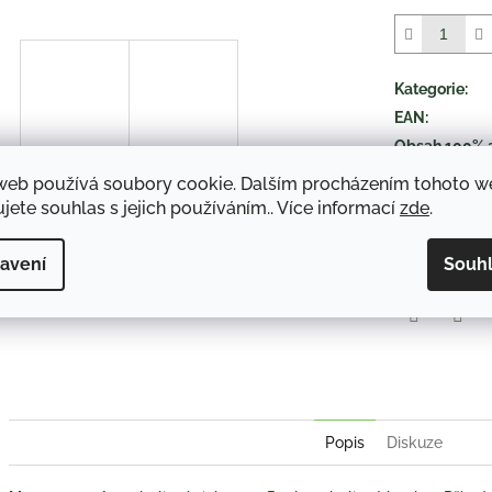
z
5
hvězdiček.
Kategorie
:
EAN
:
Obsah 100% 
druh položky
:
web používá soubory cookie. Dalším procházením tohoto 
jete souhlas s jejich používáním.. Více informací
zde
.
TISK
avení
Souh
Twitter
Face
Popis
Diskuze