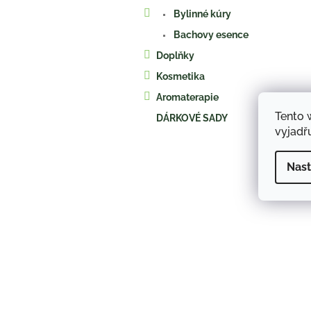
a
Bylinné kúry
n
e
Bachovy esence
l
Doplňky
Kosmetika
Aromaterapie
Tento 
DÁRKOVÉ SADY
vyjadřu
Nast