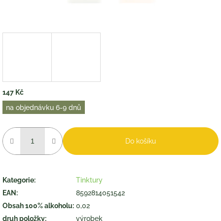
147 Kč
Měrná
na objednávku 6-9 dnů
cena:
Do košíku
Kategorie
:
Tinktury
EAN
:
8592814051542
Obsah 100% alkoholu
:
0,02
druh položky
:
výrobek