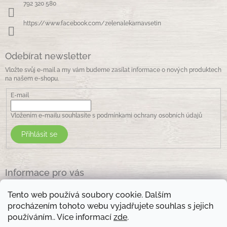
í
792 320 580
https://www.facebook.com/zelenalekarnavsetin
Odebírat newsletter
Vložte svůj e-mail a my vám budeme zasílat informace o nových produktech
na našem e-shopu.
E-mail
Vložením e-mailu souhlasíte s
podmínkami ochrany osobních údajů
Přihlásit se
Informace pro vás
Jak nakupovat
Tento web používá soubory cookie. Dalším
Obchodní podmínky
procházením tohoto webu vyjadřujete souhlas s jejich
Podmínky ochrany osobních údajů
používáním.. Více informací
zde
.
Kontakty