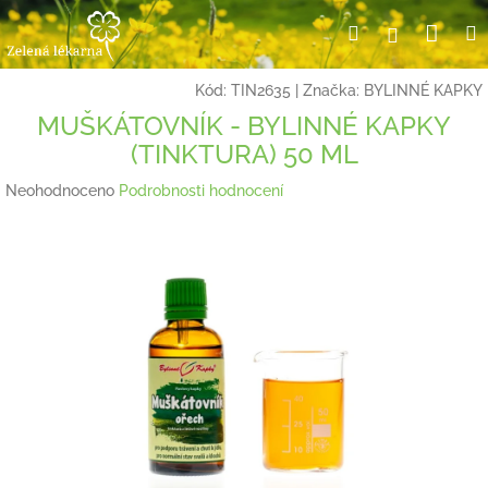
Přejít
Nák
Hledat
Přihlášení
na
obsah
koší
Kód:
TIN2635
|
Značka:
BYLINNÉ KAPKY
MUŠKÁTOVNÍK - BYLINNÉ KAPKY
(TINKTURA) 50 ML
Průměrné
Neohodnoceno
Podrobnosti hodnocení
hodnocení
produktu
je
0,0
z
5
hvězdiček.