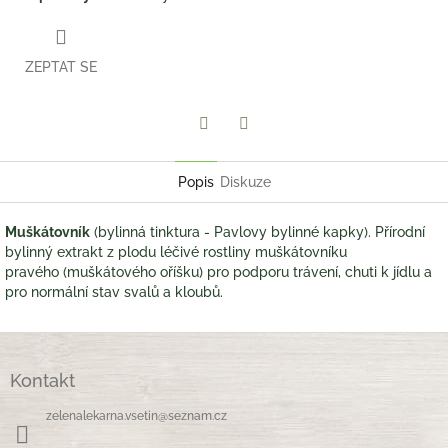
ZEPTAT SE
Twitter
Facebook
Popis
Diskuze
Muškátovník
(bylinná tinktura - Pavlovy bylinné kapky). Přírodní
bylinný extrakt z plodu léčivé rostliny muškátovníku
pravého (muškátového oříšku) pro podporu trávení, chuti k jídlu a
pro normální stav svalů a kloubů.
Z
á
Kontakt
p
a
zelenalekarna.vsetin
@
seznam.cz
t