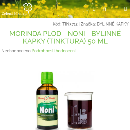
Přejít
Nák
Hledat
Přihlášení
na
obsah
koší
Kód:
TIN3712
|
Značka:
BYLINNÉ KAPKY
MORINDA PLOD - NONI - BYLINNÉ
KAPKY (TINKTURA) 50 ML
Průměrné
Neohodnoceno
Podrobnosti hodnocení
hodnocení
produktu
je
0,0
z
5
hvězdiček.