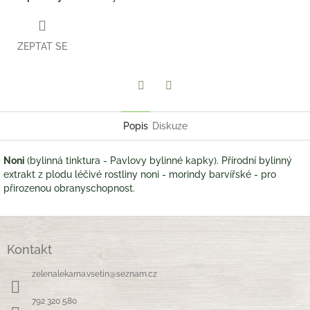
ZEPTAT SE
Twitter
Facebook
Popis
Diskuze
Noni
(bylinná tinktura - Pavlovy bylinné kapky). Přírodní bylinný
extrakt z plodu léčivé rostliny noni - morindy barvířské - pro
přirozenou obranyschopnost.
Z
á
Kontakt
p
a
zelenalekarna.vsetin
@
seznam.cz
t
í
792 320 580