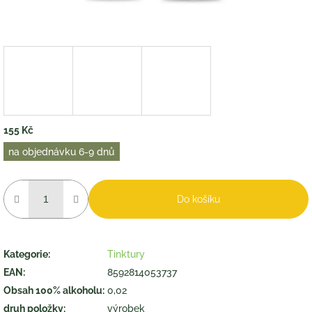
155 Kč
Měrná
na objednávku 6-9 dnů
cena:
Do košíku
Kategorie
:
Tinktury
EAN
:
8592814053737
Obsah 100% alkoholu
:
0,02
druh položky
:
výrobek