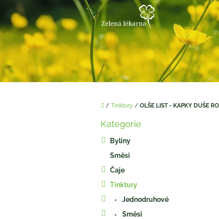
Přejít
na
obsah
Domů
/
Tinktury
/
OLŠE LIST - KAPKY DUŠE RO
P
Kategorie
o
Přeskočit
kategorie
s
Byliny
t
Směsi
r
a
Čaje
n
Tinktury
n
í
Jednodruhové
p
Směsi