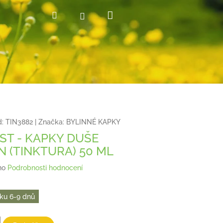
Nákupní
Hledat
Přihlášení
košík
:
TIN3882
|
Značka:
BYLINNÉ KAPKY
IST - KAPKY DUŠE
N (TINKTURA) 50 ML
no
Podrobnosti hodnocení
ku 6-9 dnů