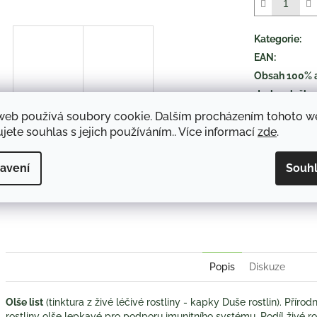
5
hvězdiček.
Kategorie
:
EAN
:
Obsah 100% 
druh položky
:
web používá soubory cookie. Dalším procházením tohoto 
jete souhlas s jejich používáním.. Více informací
zde
.
TISK
avení
Souh
Twitter
Face
Popis
Diskuze
Olše list
(tinktura z živé léčivé rostliny - kapky Duše rostlin). Přírodn
rostliny olše lepkavé pro podporu imunitního systému. Podíl živé 