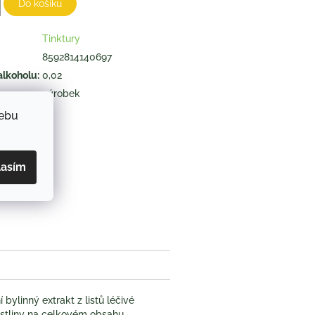
Do košíku
Tinktury
8592814140697
alkoholu
:
0,02
výrobek
webu
ZEPTAT SE
lasím
book
í bylinný extrakt z listů léčivé
rostliny na celkovém obsahu