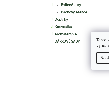
a
Bylinné kúry
n
e
Bachovy esence
l
Doplňky
Kosmetika
Aromaterapie
Tento 
DÁRKOVÉ SADY
vyjadřu
Nast