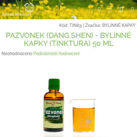
Přejít
Nák
Hledat
Přihlášení
na
obsah
koší
Kód:
TIN63
|
Značka:
BYLINNÉ KAPKY
PAZVONEK (DANG SHEN) - BYLINNÉ
KAPKY (TINKTURA) 50 ML
Průměrné
Neohodnoceno
Podrobnosti hodnocení
hodnocení
produktu
je
0,0
z
5
hvězdiček.