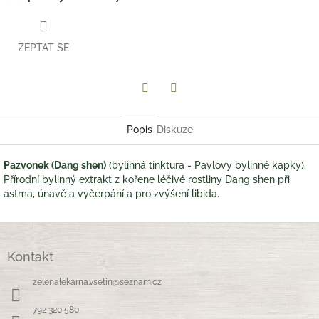
ZEPTAT SE
Twitter
Facebook
Popis
Diskuze
Pazvonek (Dang shen)
(bylinná tinktura - Pavlovy bylinné kapky).
Přírodní bylinný extrakt z kořene léčivé rostliny Dang shen při
astma, únavě a vyčerpání a pro zvýšení libida.
Z
á
Kontakt
p
a
zelenalekarna.vsetin
@
seznam.cz
t
í
792 320 580