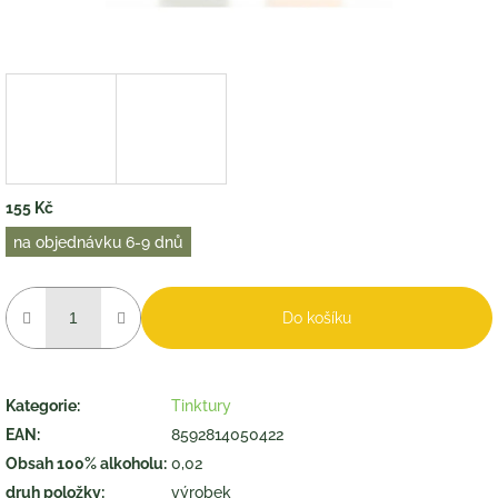
155 Kč
Měrná
na objednávku 6-9 dnů
cena:
Do košíku
Kategorie
:
Tinktury
EAN
:
8592814050422
Obsah 100% alkoholu
:
0,02
druh položky
:
výrobek