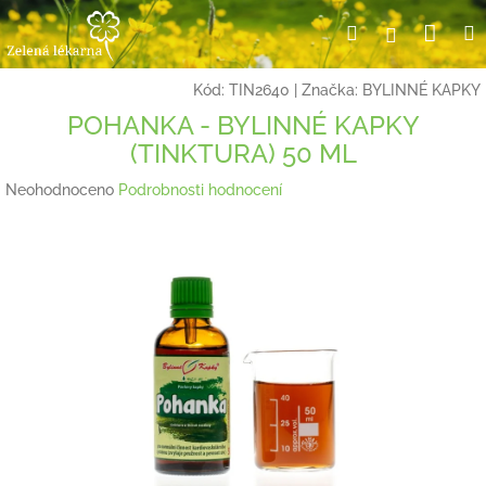
Přejít
Nák
Hledat
Přihlášení
na
obsah
koší
Kód:
TIN2640
|
Značka:
BYLINNÉ KAPKY
POHANKA - BYLINNÉ KAPKY
(TINKTURA) 50 ML
Průměrné
Neohodnoceno
Podrobnosti hodnocení
hodnocení
produktu
je
0,0
z
5
hvězdiček.