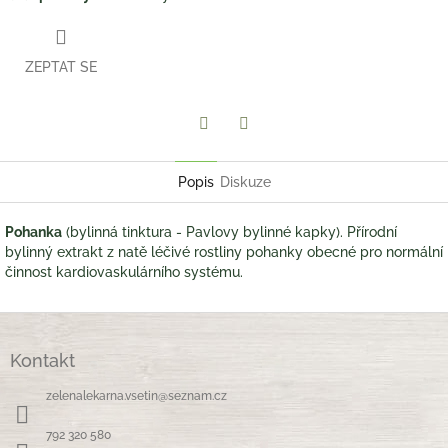
ZEPTAT SE
Twitter
Facebook
Popis
Diskuze
Pohanka
(bylinná tinktura - Pavlovy bylinné kapky). Přírodní
bylinný extrakt z natě léčivé rostliny pohanky obecné pro normální
činnost kardiovaskulárního systému.
Z
á
Kontakt
p
a
zelenalekarna.vsetin
@
seznam.cz
t
í
792 320 580