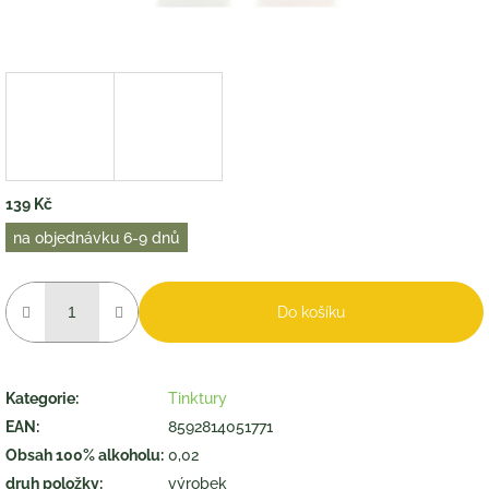
139 Kč
Měrná
na objednávku 6-9 dnů
cena:
Do košíku
Kategorie
:
Tinktury
EAN
:
8592814051771
Obsah 100% alkoholu
:
0,02
druh položky
:
výrobek