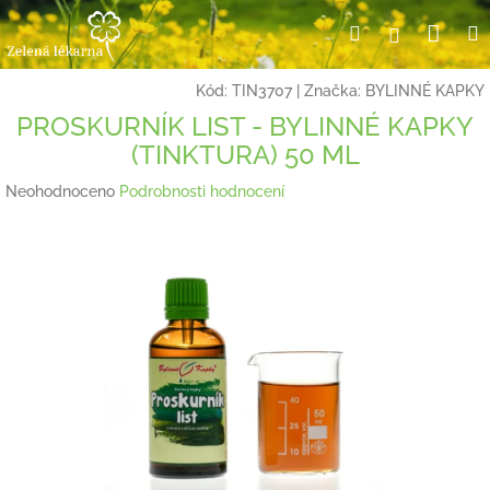
Přejít
Nák
Hledat
Přihlášení
na
obsah
koší
Kód:
TIN3707
|
Značka:
BYLINNÉ KAPKY
PROSKURNÍK LIST - BYLINNÉ KAPKY
(TINKTURA) 50 ML
Průměrné
Neohodnoceno
Podrobnosti hodnocení
hodnocení
produktu
je
0,0
z
5
hvězdiček.