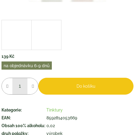
139 Kč
Měrná
na objednávku 6-9 dnů
cena:
Do košíku
Kategorie
:
Tinktury
EAN
:
8592814053669
Obsah 100% alkoholu
:
0,02
druh položky
:
výrobek