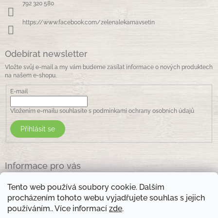
í
792 320 580
https://www.facebook.com/zelenalekarnavsetin
Odebírat newsletter
Vložte svůj e-mail a my vám budeme zasílat informace o nových produktech
na našem e-shopu.
E-mail
Vložením e-mailu souhlasíte s
podmínkami ochrany osobních údajů
Přihlásit se
Informace pro vás
Jak nakupovat
Tento web používá soubory cookie. Dalším
Obchodní podmínky
procházením tohoto webu vyjadřujete souhlas s jejich
Podmínky ochrany osobních údajů
používáním.. Více informací
zde
.
Kontakty