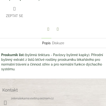
ZEPTAT SE
Twitter
Facebook
Popis
Diskuze
Proskurník
list
(bylinná tinktura - Pavlovy bylinné kapky). Přírodní
bylinný extrakt z listů léčivé rostliny proskurníku lékařského pro
normální trávení a činnost střev a pro normální funkce dýchacího
systému.
Z
á
Kontakt
p
a
zelenalekarna.vsetin
@
seznam.cz
t