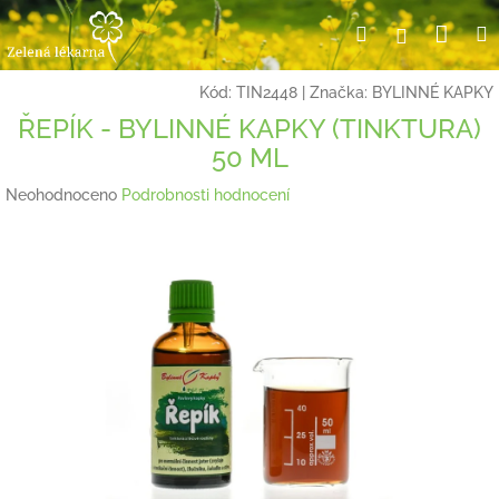
Přejít
Nák
Hledat
Přihlášení
na
obsah
koší
Kód:
TIN2448
|
Značka:
BYLINNÉ KAPKY
ŘEPÍK - BYLINNÉ KAPKY (TINKTURA)
50 ML
Průměrné
Neohodnoceno
Podrobnosti hodnocení
hodnocení
produktu
je
0,0
z
5
hvězdiček.