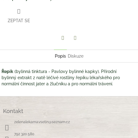
ZEPTAT SE
Twitter
Facebook
Popis
Diskuze
Řepík
(bylinná tinktura - Pavlovy bylinné kapky). Přírodní
bylinný extrakt z natě léčivé rostliny řepíku lékařského pro
normální činnost jater a žlučníku a pro normální trávení.
Z
á
Kontakt
p
a
zelenalekarna.vsetin
@
seznam.cz
t
í
792 320 580