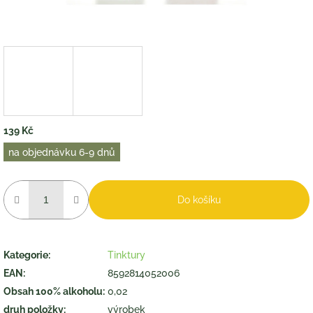
139 Kč
Měrná
na objednávku 6-9 dnů
cena:
Do košíku
Kategorie
:
Tinktury
EAN
:
8592814052006
Obsah 100% alkoholu
:
0,02
druh položky
:
výrobek