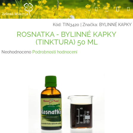
Přejít
Nák
Hledat
Přihlášení
na
obsah
koší
Kód:
TIN3420
|
Značka:
BYLINNÉ KAPKY
ROSNATKA - BYLINNÉ KAPKY
(TINKTURA) 50 ML
Průměrné
Neohodnoceno
Podrobnosti hodnocení
hodnocení
produktu
je
0,0
z
5
hvězdiček.