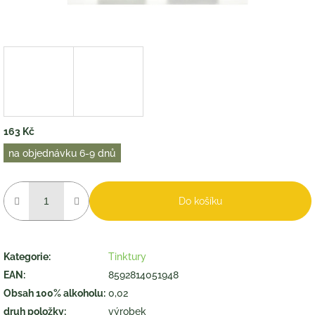
163 Kč
Měrná
na objednávku 6-9 dnů
cena:
Do košíku
Kategorie
:
Tinktury
EAN
:
8592814051948
Obsah 100% alkoholu
:
0,02
druh položky
:
výrobek