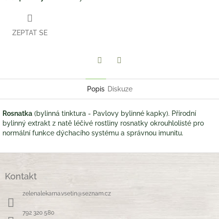
ZEPTAT SE
Twitter
Facebook
Popis
Diskuze
Rosnatka
(bylinná tinktura - Pavlovy bylinné kapky). Přírodní
bylinný extrakt z natě léčivé rostliny rosnatky okrouhlolisté pro
normální funkce dýchacího systému a správnou imunitu.
Z
á
Kontakt
p
a
zelenalekarna.vsetin
@
seznam.cz
t
í
792 320 580