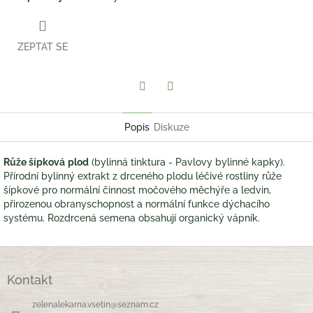
ZEPTAT SE
Twitter
Facebook
Popis
Diskuze
Růže šípková
plod
(bylinná tinktura - Pavlovy bylinné kapky).
Přírodní bylinný extrakt z drceného plodu léčivé rostliny růže
šípkové pro normální činnost močového měchýře a ledvin,
přirozenou obranyschopnost a normální funkce dýchacího
systému. Rozdrcená semena obsahují organický vápník.
Z
á
Kontakt
p
a
zelenalekarna.vsetin
@
seznam.cz