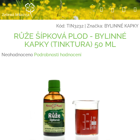
Přejít
Nák
Hledat
Přihlášení
na
obsah
koší
Kód:
TIN3232
|
Značka:
BYLINNÉ KAPKY
RŮŽE ŠÍPKOVÁ PLOD - BYLINNÉ
KAPKY (TINKTURA) 50 ML
Průměrné
Neohodnoceno
Podrobnosti hodnocení
hodnocení
produktu
je
0,0
z
5
hvězdiček.