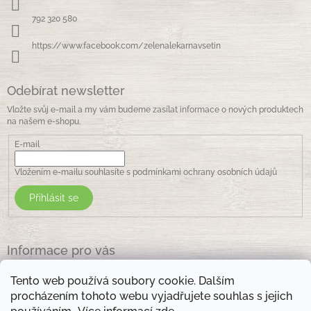
t
í
792 320 580
https://www.facebook.com/zelenalekarnavsetin
Odebírat newsletter
Vložte svůj e-mail a my vám budeme zasílat informace o nových produktech
na našem e-shopu.
E-mail
Vložením e-mailu souhlasíte s
podmínkami ochrany osobních údajů
Přihlásit se
Informace pro vás
Jak nakupovat
Tento web používá soubory cookie. Dalším
Obchodní podmínky
procházením tohoto webu vyjadřujete souhlas s jejich
Podmínky ochrany osobních údajů