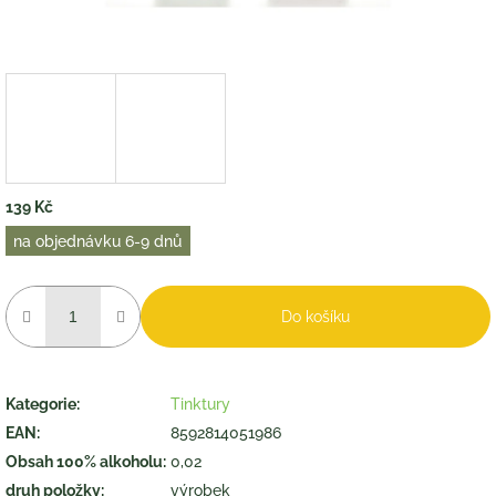
139 Kč
Měrná
na objednávku 6-9 dnů
cena:
Do košíku
Kategorie
:
Tinktury
EAN
:
8592814051986
Obsah 100% alkoholu
:
0,02
druh položky
:
výrobek