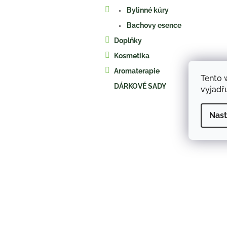
a
Bylinné kúry
n
e
Bachovy esence
l
Doplňky
Kosmetika
Aromaterapie
Tento 
DÁRKOVÉ SADY
vyjadřu
Nast