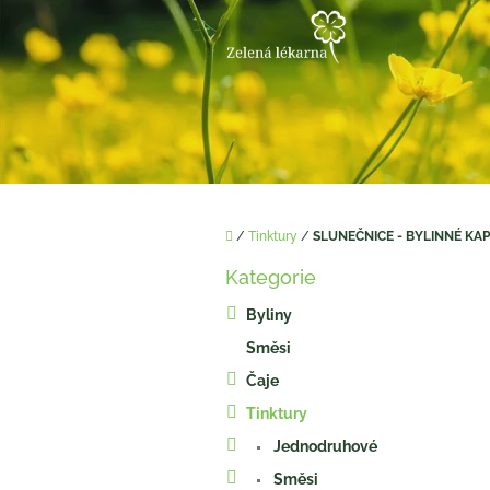
Přejít
na
obsah
Domů
/
Tinktury
/
SLUNEČNICE - BYLINNÉ KAP
P
Kategorie
o
Přeskočit
kategorie
s
Byliny
t
Směsi
r
a
Čaje
n
Tinktury
n
í
Jednodruhové
p
Směsi