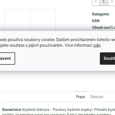
5
hvězdiček.
Kategorie
:
EAN
:
Obsah 100% 
druh položky
:
web používá soubory cookie. Dalším procházením tohoto 
jete souhlas s jejich používáním.. Více informací
zde
.
TISK
avení
Souh
Twitter
Face
Popis
Diskuze
Slunečnice
(bylinná tinktura - Pavlovy bylinné kapky). Přírodní byli
rostliny slunečnice roční pro správnou funkci imunitního systému.