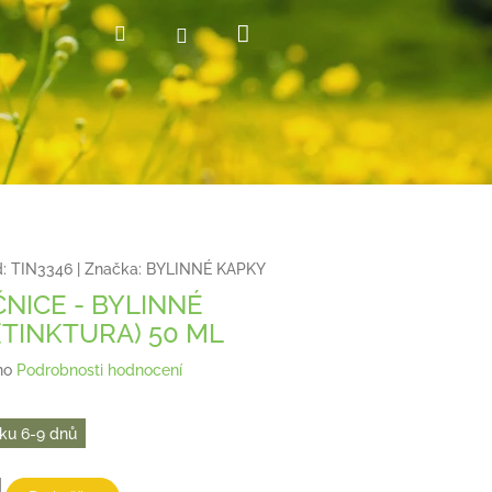
Nákupní
Hledat
Přihlášení
košík
:
TIN3346
|
Značka:
BYLINNÉ KAPKY
NICE - BYLINNÉ
(TINKTURA) 50 ML
no
Podrobnosti hodnocení
ku 6-9 dnů