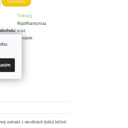
Do košíku
Tinktury
8592814052044
alkoholu
:
0,02
výrobek
webu
ZEPTAT SE
lasím
book
nný extrakt z okvětních lístků léčivé